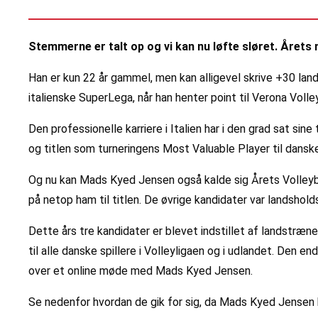
Stemmerne er talt op og vi kan nu løfte sløret. Årets 
Han er kun 22 år gammel, men kan alligevel skrive +30 land
italienske SuperLega, når han henter point til Verona Volley
Den professionelle karriere i Italien har i den grad sat 
og titlen som turneringens Most Valuable Player til dans
Og nu kan Mads Kyed Jensen også kalde sig Årets Volleyball
på netop ham til titlen. De øvrige kandidater var landsho
Dette års tre kandidater er blevet indstillet af landstræ
til alle danske spillere i Volleyligaen og i udlandet. Den
over et online møde med Mads Kyed Jensen.
Se nedenfor hvordan de gik for sig, da Mads Kyed Jensen 