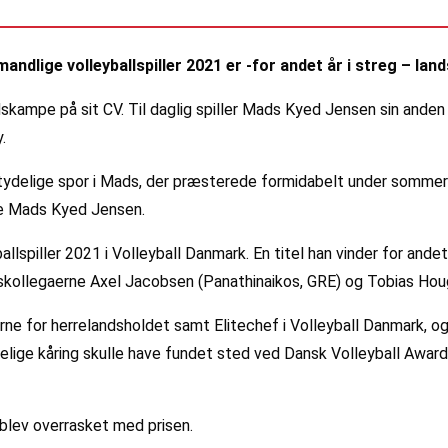
mandlige volleyballspiller 2021 er -for andet år i streg – l
skampe på sit CV. Til daglig spiller Mads Kyed Jensen sin anden 
.
sine tydelige spor i Mads, der præsterede formidabelt under somm
ke Mads Kyed Jensen.
spiller 2021 i Volleyball Danmark. En titel han vinder for andet
ldskollegaerne Axel Jacobsen (Panathinaikos, GRE) og Tobias Houg
nerne for herrelandsholdet samt Elitechef i Volleyball Danmark, 
 endelige kåring skulle have fundet sted ved Dansk Volleyball Awa
blev overrasket med prisen.