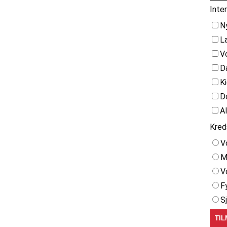
Inte
N
L
V
D
K
D
A
Kred
V
M
V
F
S