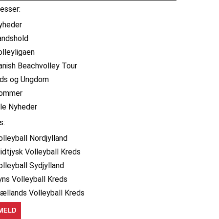
resser:
yheder
andshold
olleyligaen
anish Beachvolley Tour
ids og Ungdom
ommer
lle Nyheder
s:
olleyball Nordjylland
idtjysk Volleyball Kreds
olleyball Sydjylland
yns Volleyball Kreds
jællands Volleyball Kreds