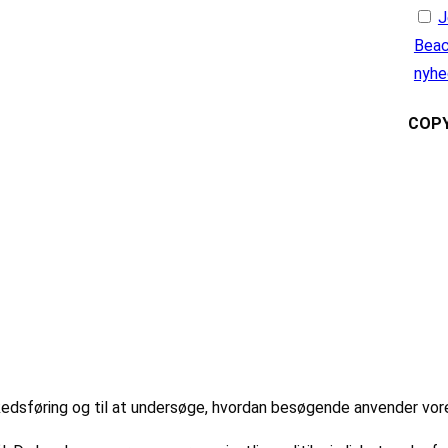
J
Beac
nyhe
COPY
markedsføring og til at undersøge, hvordan besøgende anvender vo