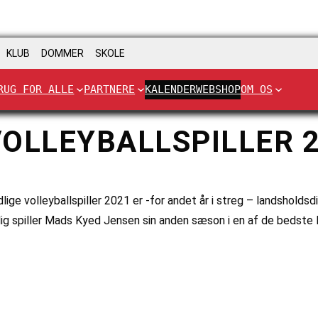
KLUB
DOMMER
SKOLE
RUG FOR ALLE
PARTNERE
KALENDER
WEBSHOP
OM OS
OLLEYBALLSPILLER 2
dlige volleyballspiller 2021 er -for andet år i streg – landshol
lig spiller Mads Kyed Jensen sin anden sæson i en af de bedste 