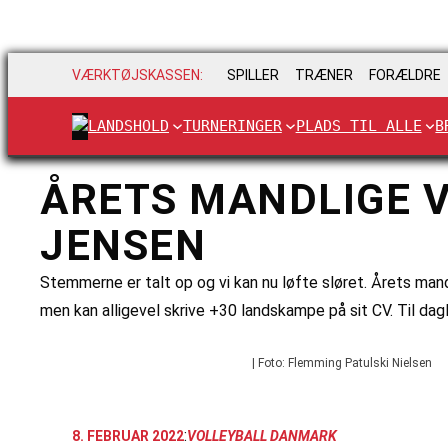
VÆRKTØJSKASSEN:
SPILLER
TRÆNER
FORÆLDRE
LANDSHOLD
TURNERINGER
PLADS TIL ALLE
B
ÅRETS MANDLIGE V
JENSEN
Stemmerne er talt op og vi kan nu løfte sløret. Årets man
men kan alligevel skrive +30 landskampe på sit CV. Til dag
| Foto: Flemming Patulski Nielsen
:
8. FEBRUAR 2022
VOLLEYBALL DANMARK