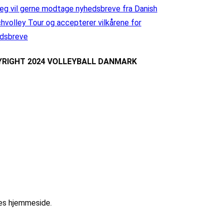
eg vil gerne modtage nyhedsbreve fra Danish
hvolley Tour og accepterer vilkårene for
dsbreve
RIGHT 2024 VOLLEYBALL DANMARK
res hjemmeside.