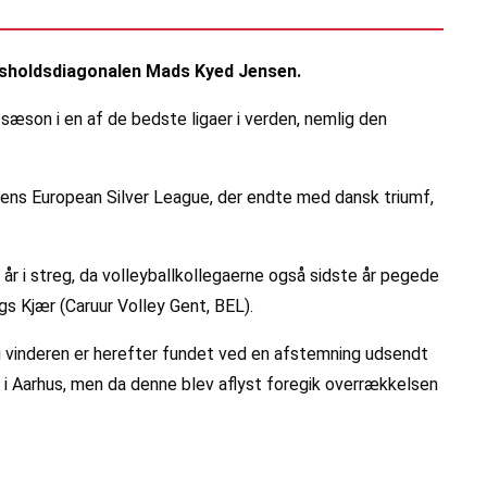
andsholdsdiagonalen Mads Kyed Jensen.
sæson i en af de bedste ligaer i verden, nemlig den
erens European Silver League, der endte med dansk triumf,
 år i streg, da volleyballkollegaerne også sidste år pegede
s Kjær (Caruur Volley Gent, BEL).
og vinderen er herefter fundet ved en afstemning udsendt
rd i Aarhus, men da denne blev aflyst foregik overrækkelsen