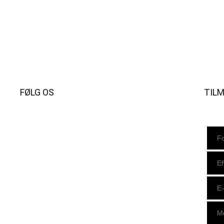
FØLG OS
TIL
Instagram
https://www.facebook.com/danishbeachvolleytour
LinkedIn