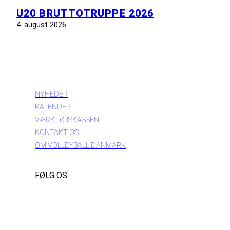
U20 BRUTTOTRUPPE 2026
4. august 2026
INFORMATION
NYHEDER
KALENDER
VÆRKTØJSKASSEN
KONTAKT OS
OM VOLLEYBALL DANMARK
FØLG OS
Instagram
https://www.facebook.com/danishbeachvolleytour
LinkedIn