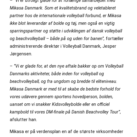
–
”Vi er utroligt glade for at forlænge samarbejdet med
Mikasa Danmark. Som et kvalitetsbrand og veletableret
partner hos de internationale volleyball forbund, er Mikasa
ikke blot leverandør af bolde og tøj, men også en vigtig
sparringspartner og støtte i udviklingen af dansk volleyball
og beachvolleyball – både på og uden for banen”,
fortæller
administrerende direktør i Volleyball Danmark, Jesper
Jørgensen.
–
”Vi er glade for, at den nye aftale bakker op om Volleyball
Danmarks aktiviteter, både inden for volleyball og
beachvolleyball, og fra ungdom og bredde til eliteniveau.
Mikasa Danmark er med til at skabe de bedste forhold for
vores udøvere gennem sportens hovedperson, bolden,
uanset om vi snakker Kidsvolleybolde eller en officiel
kampbold til vores DM-finale på Danish Beachvolley Tour”
,
afslutter han.
Mikasa er på verdensplan en af de største virksomheder