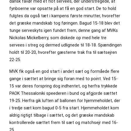
dansk favør med et flot servees, der understregede, at
fynboerne var opsatte på at få en god start. De to hold
fulgtes da også tæt i kampens første minutter, hvorefter
det græske mandskab tog føringen. Bagud 15-18 blev det
tunge serveskyts igen fundet frem, denne gang af MVKs
Nickolas Mickelberry, som diskede op med hele tre
servees i streg og dermed udlignede til 18-18. Spændingen
holdt til 20-20, hvorefter gæsterne trak fra til sætsejren
22-25.
MVK fik også en god start i andet sæt og formåede flere
gange i sættet at bringe sig foran med to point. Ved 15-
15 var deres forspring dog indhentet, og herfra trykkede
PAOK Thessaloniki speederen i bund og afgjorde sættet
19-25. Herfra gik luften af ballonen for hjemmeholdet, der
i tredje sæt kom bagud 0-5 fra start. Hjemmeholdet kom
aldrig rigtigt tilbage i sættet, og det græske mandskab
kontrollerede sættet frem til sæt og matchsejr med 16-
25.