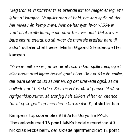
”Jeg tror, at vi kommer til at brænde lidt for meget energi af i
løbet af kampen. Vi spiller mod et hold, der kan spille på det
her niveau én kamp mere, hvis de har lyst, hvor vi ikke er
vant til at skulle kæmpe så hårdt for hver bold. Det kræver
bare ekstra energi, og så ryger de mentale kræfter bare til
sidst”,
udtaler cheftræner Martin Ølgaard Stenderup efter
kampen.
”Vi viser helt sikkert, at det er et hold vi kan spille med, og et
eller andet sted ligger holdet godt til os. De har ikke én spiller,
der bare kører os ud af banen, og det krævede også, at de
spillede godt hele tiden. Så hvis vi formår at presse til på de
rigtige tidspunkter, så tror jeg helt sikkert vi har en chance
for at spille godt op med dem i Grækenland”,
afslutter han.
Kampens topscorer blev #18 Artur Udrys fra PAOK
Thessaloniki med 16 point. MVKs bedste mand var #9
Nickolas Mickelberry, der sikrede hjemmeholdet 12 point.