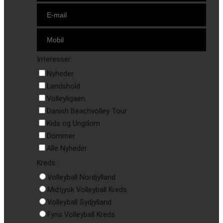
Interesser:
Nyheder
Landshold
Volleyligaen
Danish Beachvolley Tour
Kids og Ungdom
Dommer
Alle Nyheder
Kreds:
Volleyball Nordjylland
Midtjysk Volleyball Kreds
Volleyball Sydjylland
Fyns Volleyball Kreds