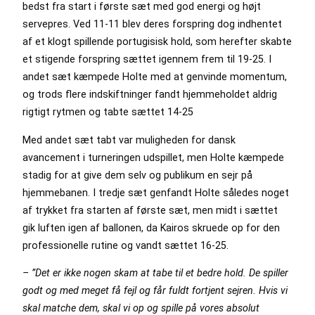
bedst fra start i første sæt med god energi og højt
servepres. Ved 11-11 blev deres forspring dog indhentet
af et klogt spillende portugisisk hold, som herefter skabte
et stigende forspring sættet igennem frem til 19-25. I
andet sæt kæmpede Holte med at genvinde momentum,
og trods flere indskiftninger fandt hjemmeholdet aldrig
rigtigt rytmen og tabte sættet 14-25
Med andet sæt tabt var muligheden for dansk
avancement i turneringen udspillet, men Holte kæmpede
stadig for at give dem selv og publikum en sejr på
hjemmebanen. I tredje sæt genfandt Holte således noget
af trykket fra starten af første sæt, men midt i sættet
gik luften igen af ballonen, da Kairos skruede op for den
professionelle rutine og vandt sættet 16-25.
– ”Det er ikke nogen skam at tabe til et bedre hold. De spiller
godt og med meget få fejl og får fuldt fortjent sejren. Hvis vi
skal matche dem, skal vi op og spille på vores absolut