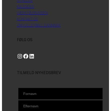
NYHEDER
KALENDER
VÆRKTØJSKASSEN
KONTAKT OS
OM VOLLEYBALL DANMARK
FØLG OS
Instagram
https://www.facebook.com/danishbeachvolleytour
LinkedIn
TILMELD NYHEDSBREV