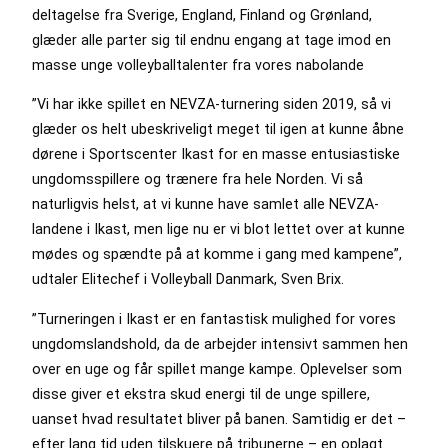
deltagelse fra Sverige, England, Finland og Grønland,
glæder alle parter sig til endnu engang at tage imod en
masse unge volleyballtalenter fra vores nabolande
”Vi har ikke spillet en NEVZA-turnering siden 2019, så vi
glæder os helt ubeskriveligt meget til igen at kunne åbne
dørene i Sportscenter Ikast for en masse entusiastiske
ungdomsspillere og trænere fra hele Norden. Vi så
naturligvis helst, at vi kunne have samlet alle NEVZA-
landene i Ikast, men lige nu er vi blot lettet over at kunne
mødes og spændte på at komme i gang med kampene”,
udtaler Elitechef i Volleyball Danmark, Sven Brix.
”Turneringen i Ikast er en fantastisk mulighed for vores
ungdomslandshold, da de arbejder intensivt sammen hen
over en uge og får spillet mange kampe. Oplevelser som
disse giver et ekstra skud energi til de unge spillere,
uanset hvad resultatet bliver på banen. Samtidig er det –
efter lang tid uden tilskuere på tribunerne – en oplagt