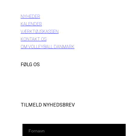
INFORMATION
NYHEDER
KALENDER
VÆRKTØJSKASSEN
KONTAKT OS
OM VOLLEYBALL DANMARK
FØLG OS
Instagram
https://www.facebook.com/danishbeachvolleytour
LinkedIn
TILMELD NYHEDSBREV