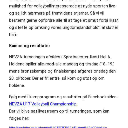
mulighed for volleyballinteresserede at nyde sporten live
og se lidt nærmere på fremtidens stjerner. Så vi vil
bestemt gerne opfordre alle til at tage et smut forbi Ikast
og støtte op omkring vores ungdomslandshold”, afslutter
han.
Kampe og resultater
NEVZA-turneringen afvikles i Sportscenter Ikast Hal A.
Holdene spiller alle-mod-alle mandag og tirsdag (18.-19.)
mens bronzekampe og finalekampe afgøres onsdag den
20. oktober. Der er fri entré, så kom og støt op om
holdene.
Følg med i kampprogram og resultater på Facebooksiden:
NEVZA U17 Volleyball Championship
Der vil blive sat livestream op til turneringen, som kan
følges her:
http://youtube.com/channel/UC5PZF5SAARlzgmjMj8s0Rag/live