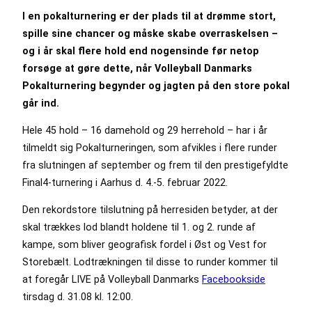
I en pokalturnering er der plads til at drømme stort,
spille sine chancer og måske skabe overraskelsen –
og i år skal flere hold end nogensinde før netop
forsøge at gøre dette, når Volleyball Danmarks
Pokalturnering begynder og jagten på den store pokal
går ind.
Hele 45 hold – 16 damehold og 29 herrehold – har i år
tilmeldt sig Pokalturneringen, som afvikles i flere runder
fra slutningen af september og frem til den prestigefyldte
Final4-turnering i Aarhus d. 4.-5. februar 2022.
Den rekordstore tilslutning på herresiden betyder, at der
skal trækkes lod blandt holdene til 1. og 2. runde af
kampe, som bliver geografisk fordel i Øst og Vest for
Storebælt. Lodtrækningen til disse to runder kommer til
at foregår LIVE på Volleyball Danmarks
Facebookside
tirsdag d. 31.08 kl. 12:00.