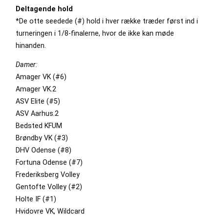
Deltagende hold
*De otte seedede (#) hold i hver række træder først ind i
turneringen i 1/8-finalerne, hvor de ikke kan møde
hinanden.
Damer:
Amager VK (#6)
Amager VK.2
ASV Elite (#5)
ASV Aarhus.2
Bedsted KFUM
Brøndby VK (#3)
DHV Odense (#8)
Fortuna Odense (#7)
Frederiksberg Volley
Gentofte Volley (#2)
Holte IF (#1)
Hvidovre VK, Wildcard