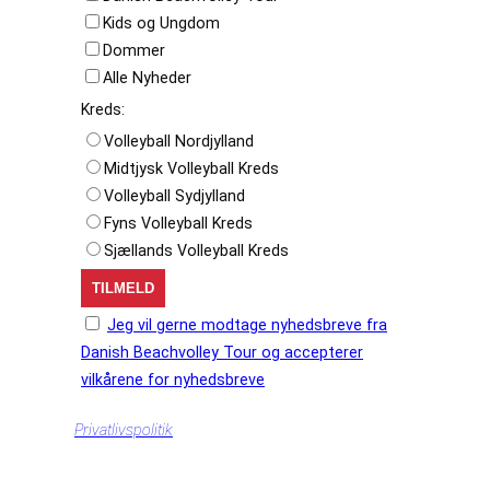
Kids og Ungdom
Dommer
Alle Nyheder
Kreds:
Volleyball Nordjylland
Midtjysk Volleyball Kreds
Volleyball Sydjylland
Fyns Volleyball Kreds
Sjællands Volleyball Kreds
Jeg vil gerne modtage nyhedsbreve fra
Danish Beachvolley Tour og accepterer
vilkårene for nyhedsbreve
Privatlivspolitik