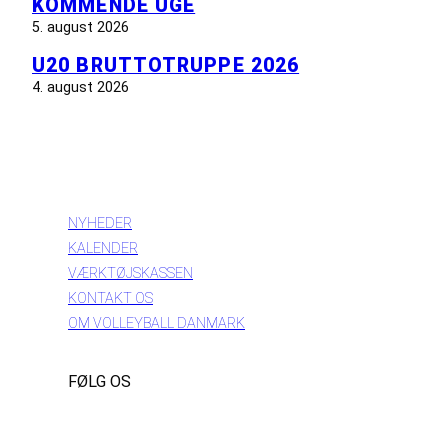
KOMMENDE UGE
5. august 2026
U20 BRUTTOTRUPPE 2026
4. august 2026
INFORMATION
NYHEDER
KALENDER
VÆRKTØJSKASSEN
KONTAKT OS
OM VOLLEYBALL DANMARK
FØLG OS
Instagram
https://www.facebook.com/danishbeachvolleytour
LinkedIn