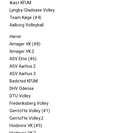
Ikast KFUM
Lyngby-Gladsaxe Volley
Team Køge (#4)
Aalborg Volleyball
Herrer
Amager VK (#8)
Amager VK.2
ASV Elite (#6)
ASV Aarhus.2
ASV Aarhus.3
Bedsted KFUM
DHV Odense
DTU Volley
Frederiksberg Volley
Gentofte Volley (#1)
Gentofte Volley.2
Hvidovre VK (#5)