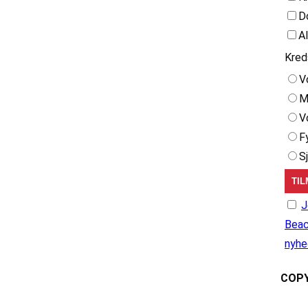
D
A
Kred
V
M
V
F
S
J
Beac
nyhe
COPY