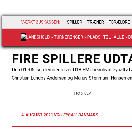
VÆRKTØJSKASSEN:
SPILLER
TRÆNER
FORÆLDRE
LANDSHOLD
TURNERINGER
PLADS TIL ALLE
B
FIRE SPILLERE UDT
Den 01.-05. september bliver U18 EM i beachvolleyball afvik
Christian Lundby Andersen og Marius Stenmann Hansen endn
| foto: CEV
:
4. AUGUST 2021
VOLLEYBALL DANMARK