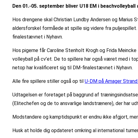
Den 01.-05. september bliver U18 EM i beachvolleyball af
Hos drengene skal Christian Lundby Andersen og Marius S
aldersforskel formåede at spille sig videre fra puljespille
finalestævnet i Nyhavn.
Hos pigerne får Caroline Stenholt Krogh og Frida Meinck
volleyball på cv’et. De to spillere har også været med i
netop har kvalificeret sig til DM-finalestævnet i Nyhavn.
Alle fire spillere stiller også op til
U-DM på Amager Stran
Udtagelsen er foretaget på baggrund af træningsindsatse
(Elitechefen og de to ansvarlige landstrænere), der har udt
Modstandere og kamptidspunkt er endnu ikke afgjort, me
Husk at holde dig opdateret omkring al international turne