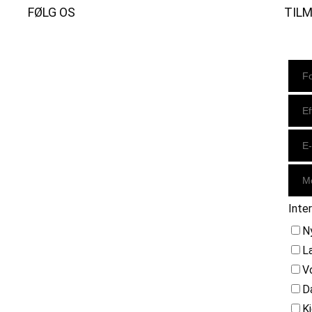
FØLG OS
TIL
Instagram
https://www.facebook.com/danishbeachvolleytour
LinkedIn
Inte
N
L
V
D
K