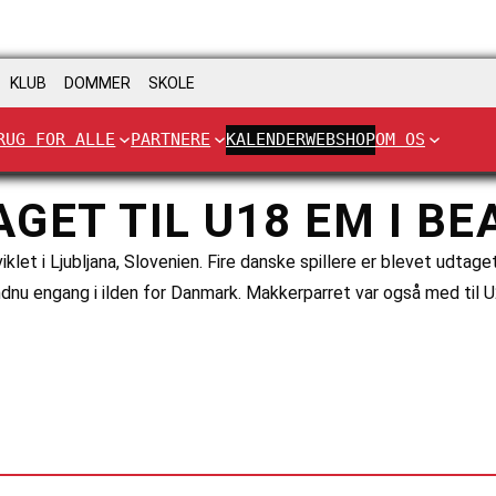
KLUB
DOMMER
SKOLE
RUG FOR ALLE
PARTNERE
KALENDER
WEBSHOP
OM OS
AGET TIL U18 EM I 
let i Ljubljana, Slovenien. Fire danske spillere er blevet udtage
u engang i ilden for Danmark. Makkerparret var også med til U