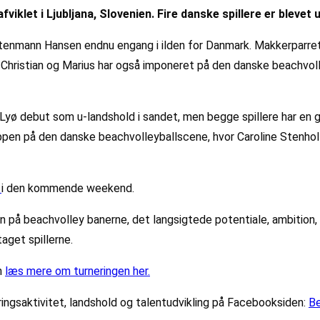
viklet i Ljubljana, Slovenien. Fire danske spillere er blevet 
tenmann Hansen endnu engang i ilden for Danmark. Makkerparret 
t. Christian og Marius har også imponeret på den danske beachvolle
e Lyø debut som u-landshold i sandet, men begge spillere har e
 toppen på den danske beachvolleyballscene, hvor Caroline Sten
d
i den kommende weekend.
n på beachvolley banerne, det langsigtede potentiale, ambition
aget spillerne.
n
læs mere om turneringen her.
ringsaktivitet, landshold og talentudvikling på Facebooksiden:
Be