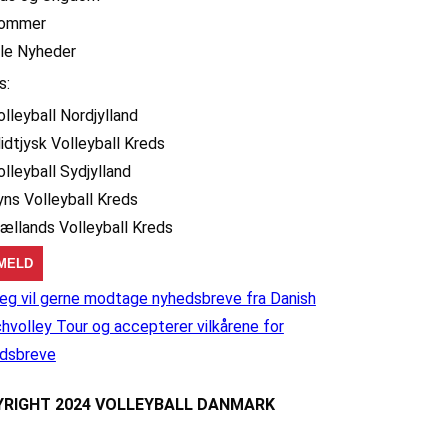
ommer
lle Nyheder
s:
olleyball Nordjylland
idtjysk Volleyball Kreds
olleyball Sydjylland
yns Volleyball Kreds
jællands Volleyball Kreds
eg vil gerne modtage nyhedsbreve fra Danish
hvolley Tour og accepterer vilkårene for
dsbreve
RIGHT 2024 VOLLEYBALL DANMARK