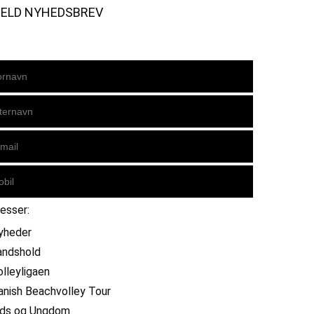
MELD NYHEDSBREV
resser:
yheder
andshold
olleyligaen
anish Beachvolley Tour
ids og Ungdom