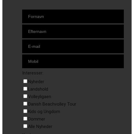
Interesser:
Nyheder
Landshold
Volleyligaen
Danish Beachvolley Tour
Kids og Ungdom
Dommer
Alle Nyheder