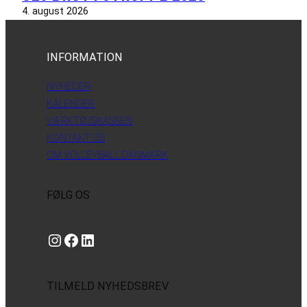
4. august 2026
INFORMATION
NYHEDER
KALENDER
VÆRKTØJSKASSEN
KONTAKT OS
OM VOLLEYBALL DANMARK
FØLG OS
Instagram
https://www.facebook.com/danishbeachvolleytour
LinkedIn
TILMELD NYHEDSBREV