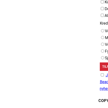
K
D
A
Kred
V
M
V
F
S
J
Beac
nyhe
COPY