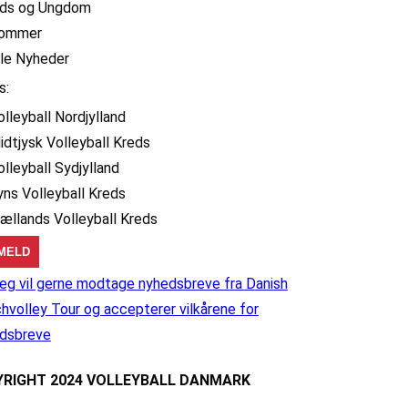
ids og Ungdom
ommer
lle Nyheder
s:
olleyball Nordjylland
idtjysk Volleyball Kreds
olleyball Sydjylland
yns Volleyball Kreds
jællands Volleyball Kreds
eg vil gerne modtage nyhedsbreve fra Danish
hvolley Tour og accepterer vilkårene for
dsbreve
RIGHT 2024 VOLLEYBALL DANMARK