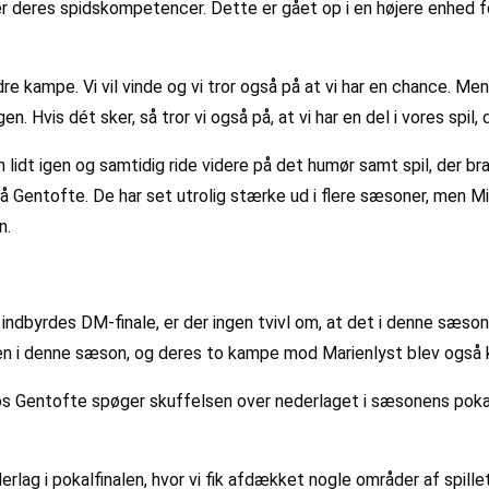
hver deres spidskompetencer. Dette er gået op i en højere enhed f
re kampe. Vi vil vinde og vi tror også på at vi har en chance. Men 
 Hvis dét sker, så tror vi også på, at vi har en del i vores spi
idt igen og samtidig ride videre på det humør samt spil, der bragt
lå Gentofte. De har set utrolig stærke ud i flere sæsoner, men Mid
n.
ndbyrdes DM-finale, er der ingen tvivl om, at det i denne sæson 
en i denne sæson, og deres to kampe mod Marienlyst blev også k
os Gentofte spøger skuffelsen over nederlaget i sæsonens pokalf
erlag i pokalfinalen, hvor vi fik afdækket nogle områder af spille