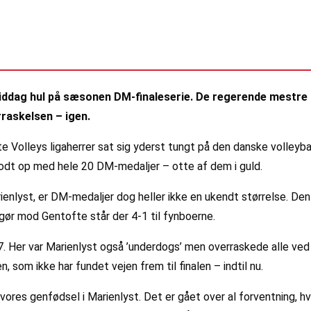
ddag hul på sæsonen DM-finaleserie. De regerende mestre fr
rraskelsen – igen.
Volleys ligaherrer sat sig yderst tungt på den danske volleyball
odt op med hele 20 DM-medaljer – otte af dem i guld.
lyst, er DM-medaljer dog heller ikke en ukendt størrelse. Den fy
gør mod Gentofte står der 4-1 til fynboerne.
7. Her var Marienlyst også ’underdogs’ men overraskede alle ve
, som ikke har fundet vejen frem til finalen – indtil nu.
 vores genfødsel i Marienlyst. Det er gået over al forventning, hv