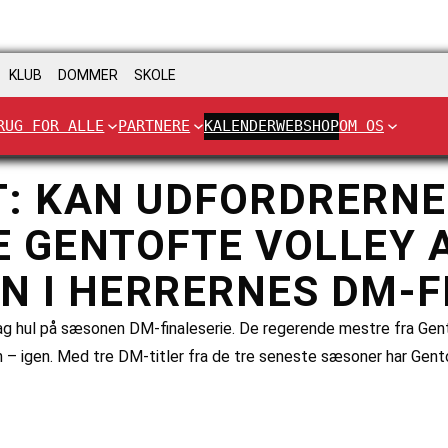
KLUB
DOMMER
SKOLE
RUG FOR ALLE
PARTNERE
KALENDER
WEBSHOP
OM OS
: KAN UDFORDRERNE
 GENTOFTE VOLLEY 
N I HERRERNES DM-F
g hul på sæsonen DM-finaleserie. De regerende mestre fra Gento
sen – igen. Med tre DM-titler fra de tre seneste sæsoner har Gent