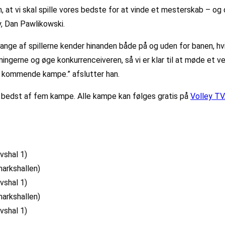
at vi skal spille vores bedste for at vinde et mesterskab – og d
y, Dan Pawlikowski.
ge af spillerne kender hinanden både på og uden for banen, hvilk
ingerne og øge konkurrenceiveren, så vi er klar til at møde et ve
 de kommende kampe.” afslutter han.
s bedst af fem kampe. Alle kampe kan følges gratis på
Volley TV
vshal 1)
markshallen)
vshal 1)
markshallen)
vshal 1)