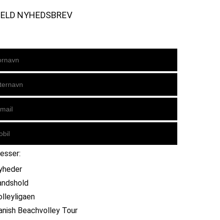
MELD NYHEDSBREV
resser:
yheder
andshold
olleyligaen
anish Beachvolley Tour