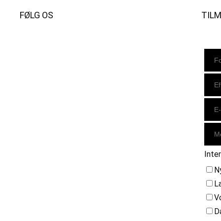
FØLG OS
TIL
Instagram
https://www.facebook.com/danishbeachvolleytour
LinkedIn
Inte
N
L
V
D