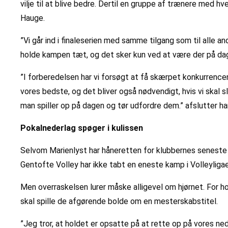
vilje til at blive bedre. Dertil en gruppe af trænere med 
Hauge.
”Vi går ind i finaleserien med samme tilgang som til alle and
holde kampen tæt, og det sker kun ved at være der på dagen.
”I forberedelsen har vi forsøgt at få skærpet konkurrencen l
vores bedste, og det bliver også nødvendigt, hvis vi skal s
man spiller op på dagen og tør udfordre dem.” afslutter ha
Pokalnederlag spøger i kulissen
Selvom Marienlyst har håneretten for klubbernes seneste i
Gentofte Volley har ikke tabt en eneste kamp i Volleyliga
Men overraskelsen lurer måske alligevel om hjørnet. For h
skal spille de afgørende bolde om en mesterskabstitel.
”Jeg tror, at holdet er opsatte på at rette op på vores ned