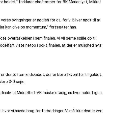
or holdet,” forklarer cheftræner for BK Marienlyst, Mikkel
vores svingninger er nøglen for os, for vi bliver nødt til at
l, der kan give os momentum,” fortsætter han.
e overraskelsen i semifinalen. Vi vil gerne spille op til
delfart viste netop i pokalfinalen, at der er mulighed hvis
er Gentoftemandskabet, der er klare favoritter til guldet.
lare 3-0 sejre.
inale til Middelfart VK måske stadig, nu hvor holdet igen
t, hvor vi havde brug for forbedringer. Vi må ikke dvæle ved