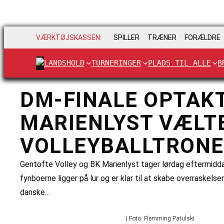
VÆRKTØJSKASSEN:
SPILLER
TRÆNER
FORÆLDRE
LANDSHOLD
TURNERINGER
PLADS TIL ALLE
B
DM-FINALE OPTAKT
MARIENLYST VÆLTE
VOLLEYBALLTRONE
Gentofte Volley og BK Marienlyst tager lørdag eftermidda
fynboerne ligger på lur og er klar til at skabe overraskel
danske…
| Foto: Flemming Patulski