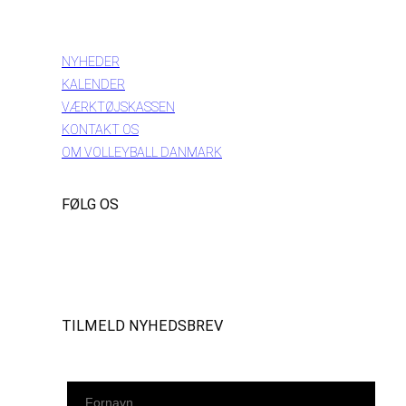
INFORMATION
NYHEDER
KALENDER
VÆRKTØJSKASSEN
KONTAKT OS
OM VOLLEYBALL DANMARK
FØLG OS
Instagram
https://www.facebook.com/danishbeachvolleytour
LinkedIn
TILMELD NYHEDSBREV