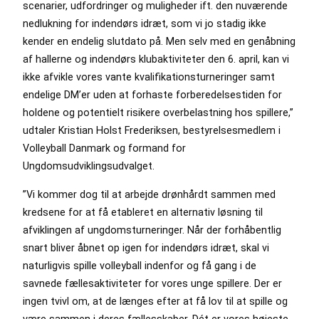
scenarier, udfordringer og muligheder ift. den nuværende
nedlukning for indendørs idræt, som vi jo stadig ikke
kender en endelig slutdato på. Men selv med en genåbning
af hallerne og indendørs klubaktiviteter den 6. april, kan vi
ikke afvikle vores vante kvalifikationsturneringer samt
endelige DM’er uden at forhaste forberedelsestiden for
holdene og potentielt risikere overbelastning hos spillere,”
udtaler Kristian Holst Frederiksen, bestyrelsesmedlem i
Volleyball Danmark og formand for
Ungdomsudviklingsudvalget.
”Vi kommer dog til at arbejde drønhårdt sammen med
kredsene for at få etableret en alternativ løsning til
afviklingen af ungdomsturneringer. Når der forhåbentlig
snart bliver åbnet op igen for indendørs idræt, skal vi
naturligvis spille volleyball indenfor og få gang i de
savnede fællesaktiviteter for vores unge spillere. Der er
ingen tvivl om, at de længes efter at få lov til at spille og
være sammen i deres fællesskaber. Dét er vores højeste