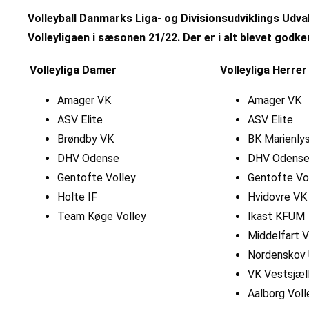
Volleyball Danmarks Liga- og Divisionsudviklings Udva
Volleyligaen i sæsonen 21/22. Der er i alt blevet go
Volleyliga Damer
Volleyliga Herrer
Amager VK
Amager VK
ASV Elite
ASV Elite
Brøndby VK
BK Marienly
DHV Odense
DHV Odens
Gentofte Volley
Gentofte Vo
Holte IF
Hvidovre VK
Team Køge Volley
Ikast KFUM
Middelfart 
Nordenskov 
VK Vestsjæl
Aalborg Voll