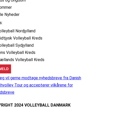
ids og Ungdom
ommer
lle Nyheder
s:
olleyball Nordjylland
idtjysk Volleyball Kreds
olleyball Sydjylland
yns Volleyball Kreds
jællands Volleyball Kreds
eg vil gerne modtage nyhedsbreve fra Danish
hvolley Tour og accepterer vilkårene for
dsbreve
RIGHT 2024 VOLLEYBALL DANMARK