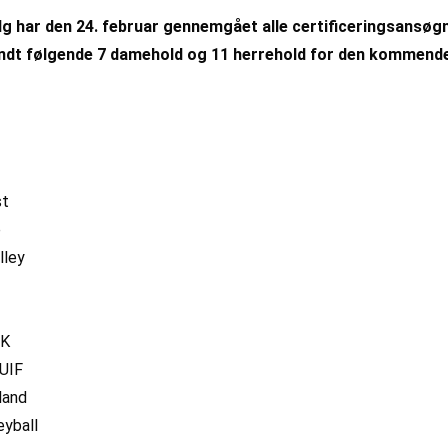
lg har den 24. februar gennemgået alle certificeringsansøgn
dkendt følgende 7 damehold og 11 herrehold for den kommen
st
e
lley
VK
UIF
land
eyball