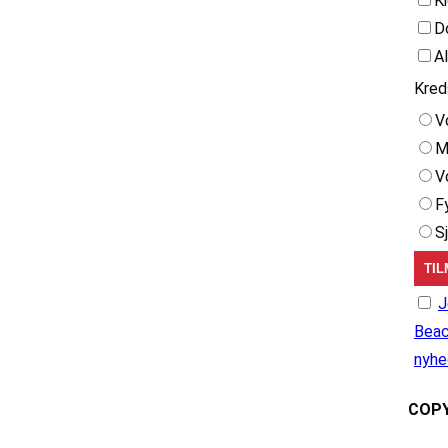
K
D
A
Kred
V
M
V
F
S
J
Beac
nyhe
COPY