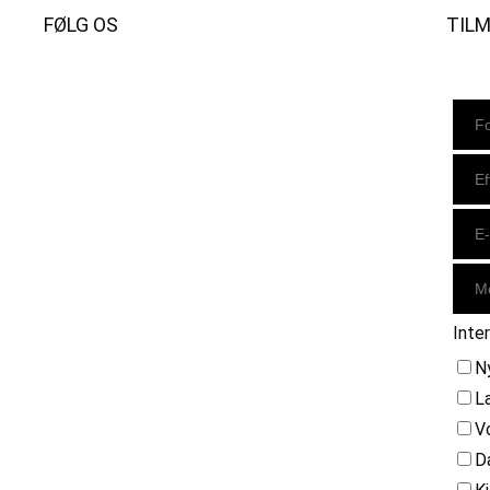
FØLG OS
TIL
Instagram
https://www.facebook.com/danishbeachvolleytour
LinkedIn
Inte
N
L
V
D