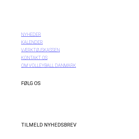
INFORMATION
NYHEDER
KALENDER
VÆRKTØJSKASSEN
KONTAKT OS
OM VOLLEYBALL DANMARK
FØLG OS
Instagram
https://www.facebook.com/danishbeachvolleytour
LinkedIn
TILMELD NYHEDSBREV