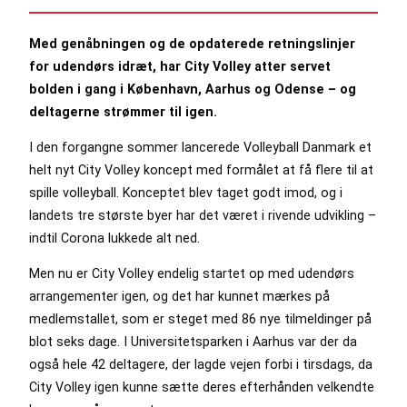
Med genåbningen og de opdaterede retningslinjer
for udendørs idræt, har City Volley atter servet
bolden i gang i København, Aarhus og Odense – og
deltagerne strømmer til igen.
I den forgangne sommer lancerede Volleyball Danmark et
helt nyt City Volley koncept med formålet at få flere til at
spille volleyball. Konceptet blev taget godt imod, og i
landets tre største byer har det været i rivende udvikling –
indtil Corona lukkede alt ned.
Men nu er City Volley endelig startet op med udendørs
arrangementer igen, og det har kunnet mærkes på
medlemstallet, som er steget med 86 nye tilmeldinger på
blot seks dage. I Universitetsparken i Aarhus var der da
også hele 42 deltagere, der lagde vejen forbi i tirsdags, da
City Volley igen kunne sætte deres efterhånden velkendte