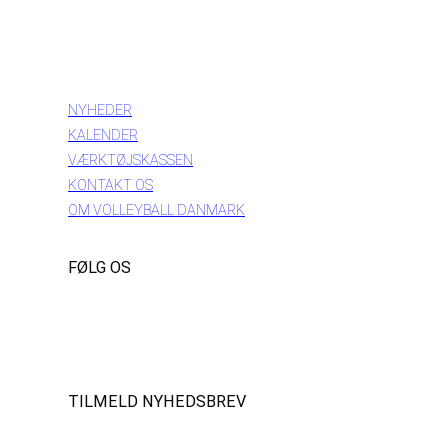
INFORMATION
NYHEDER
KALENDER
VÆRKTØJSKASSEN
KONTAKT OS
OM VOLLEYBALL DANMARK
FØLG OS
Instagram
https://www.facebook.com/danishbeachvolleytour
LinkedIn
TILMELD NYHEDSBREV