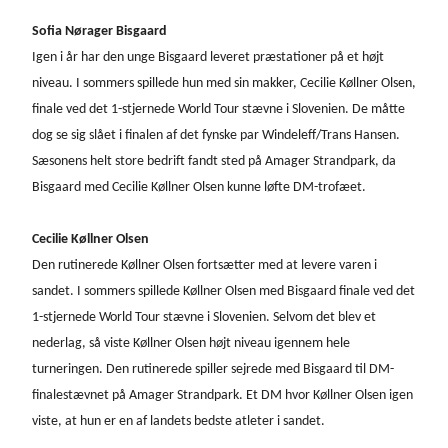
Sofia Nørager Bisgaard
Igen i år har den unge Bisgaard leveret præstationer på et højt
niveau. I sommers spillede hun med sin makker, Cecilie Køllner Olsen,
finale ved det 1-stjernede World Tour stævne i Slovenien. De måtte
dog se sig slået i finalen af det fynske par Windeleff/Trans Hansen.
Sæsonens helt store bedrift fandt sted på Amager Strandpark, da
Bisgaard med Cecilie Køllner Olsen kunne løfte DM-trofæet.
Cecilie Køllner Olsen
Den rutinerede Køllner Olsen fortsætter med at levere varen i
sandet. I sommers spillede Køllner Olsen med Bisgaard finale ved det
1-stjernede World Tour stævne i Slovenien. Selvom det blev et
nederlag, så viste Køllner Olsen højt niveau igennem hele
turneringen. Den rutinerede spiller sejrede med Bisgaard til DM-
finalestævnet på Amager Strandpark. Et DM hvor Køllner Olsen igen
viste, at hun er en af landets bedste atleter i sandet.