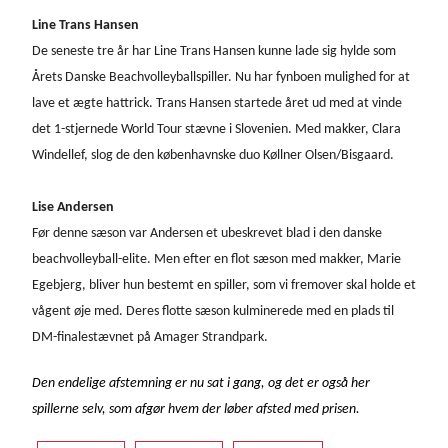
Line Trans Hansen
De seneste tre år har Line Trans Hansen kunne lade sig hylde som
Årets Danske Beachvolleyballspiller. Nu har fynboen mulighed for at
lave et ægte hattrick. Trans Hansen startede året ud med at vinde
det 1-stjernede World Tour stævne i Slovenien. Med makker, Clara
Windellef, slog de den københavnske duo Køllner Olsen/Bisgaard.
Lise Andersen
Før denne sæson var Andersen et ubeskrevet blad i den danske
beachvolleyball-elite. Men efter en flot sæson med makker, Marie
Egebjerg, bliver hun bestemt en spiller, som vi fremover skal holde et
vågent øje med. Deres flotte sæson kulminerede med en plads til
DM-finalestævnet på Amager Strandpark.
Den endelige afstemning er nu sat i gang, og det er også her
spillerne selv, som afgør hvem der løber afsted med prisen.