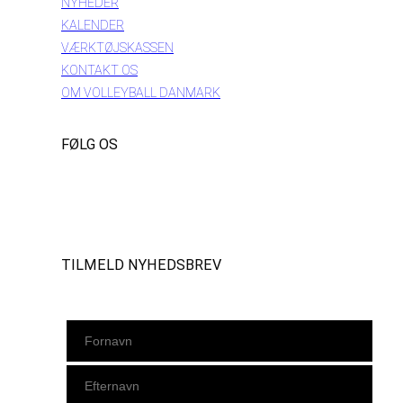
NYHEDER
KALENDER
VÆRKTØJSKASSEN
KONTAKT OS
OM VOLLEYBALL DANMARK
FØLG OS
Instagram
https://www.facebook.com/danishbeachvolleytour
LinkedIn
TILMELD NYHEDSBREV