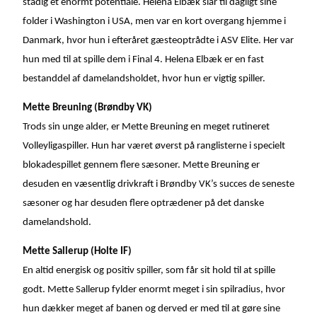
stadig et enormt potentiale. Helena Elbæk slår til dagligt sine
folder i Washington i USA, men var en kort overgang hjemme i
Danmark, hvor hun i efteråret gæsteoptrådte i ASV Elite. Her var
hun med til at spille dem i Final 4. Helena Elbæk er en fast
bestanddel af damelandsholdet, hvor hun er vigtig spiller.
Mette Breuning (Brøndby VK)
Trods sin unge alder, er Mette Breuning en meget rutineret
Volleyligaspiller. Hun har været øverst på ranglisterne i specielt
blokadespillet gennem flere sæsoner. Mette Breuning er
desuden en væsentlig drivkraft i Brøndby VK’s succes de seneste
sæsoner og har desuden flere optrædener på det danske
damelandshold.
Mette Sallerup (Holte IF)
En altid energisk og positiv spiller, som får sit hold til at spille
godt. Mette Sallerup fylder enormt meget i sin spilradius, hvor
hun dækker meget af banen og derved er med til at gøre sine