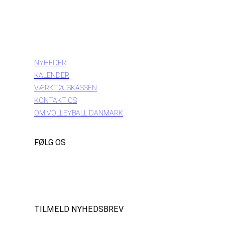
INFORMATION
NYHEDER
KALENDER
VÆRKTØJSKASSEN
KONTAKT OS
OM VOLLEYBALL DANMARK
FØLG OS
Instagram
https://www.facebook.com/danishbeachvolleytour
LinkedIn
TILMELD NYHEDSBREV