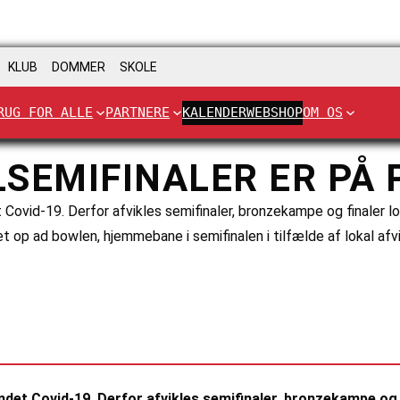
KLUB
DOMMER
SKOLE
RUG FOR ALLE
PARTNERE
KALENDER
WEBSHOP
OM OS
SEMIFINALER ER PÅ 
t Covid-19. Derfor afvikles semifinaler, bronzekampe og finaler l
et op ad bowlen, hjemmebane i semifinalen i tilfælde af lokal afvi
undet Covid-19. Derfor afvikles semifinaler, bronzekampe og 