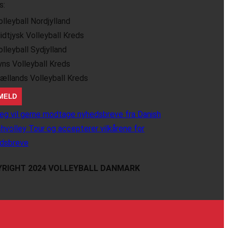
s:
olleyball Nordjylland
idtjysk Volleyball Kreds
olleyball Sydjylland
yns Volleyball Kreds
jællands Volleyball Kreds
eg vil gerne modtage nyhedsbreve fra Danish
hvolley Tour og accepterer vilkårene for
dsbreve
RIGHT 2024 VOLLEYBALL DANMARK