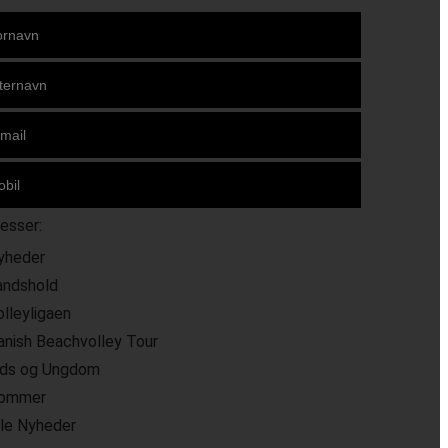
resser:
yheder
andshold
olleyligaen
anish Beachvolley Tour
ids og Ungdom
ommer
lle Nyheder