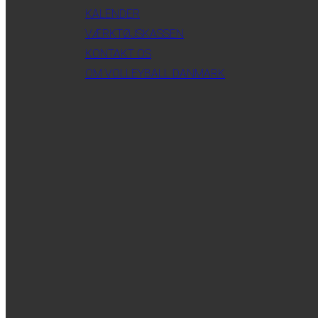
KALENDER
VÆRKTØJSKASSEN
KONTAKT OS
OM VOLLEYBALL DANMARK