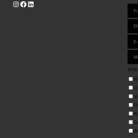
Instagram
https://www.facebook.com/danishbeachvolleytour
LinkedIn
Inte
N
L
V
D
K
D
A