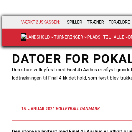
VÆRKTØJSKASSEN:
SPILLER
TRÆNER
FORÆLDRE
LANDSHOLD
TURNERINGER
PLADS TIL ALLE
B
DATOER FOR POKAL
Den store volleyfest med Final 4 i Aarhus er aflyst grunde
lodtrækningen til Final 4 fik det hold, som først blev trukk
:
15. JANUAR 2021
VOLLEYBALL DANMARK
Den store volleyfest med Final 4 i Aarhus er aflyst gr