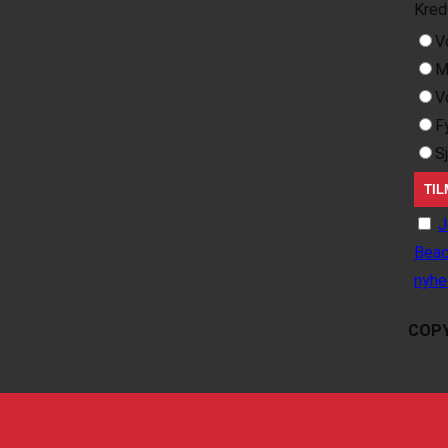
Kred
V
M
V
F
S
J
Beac
nyhe
COPY