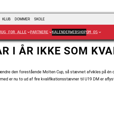
KLUB
DOMMER
SKOLE
RUG FOR ALLE
PARTNERE
KALENDER
WEBSHOP
OM OS
 I ÅR IKKE SOM KVAL
ændre den forestående Molten Cup, så stævnet afvikles på én da
med er nu to ud af fire kvalifikationsstævner til U19 DM er aflyst