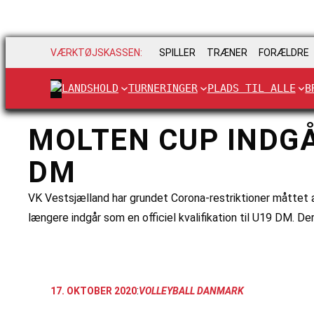
VÆRKTØJSKASSEN:
SPILLER
TRÆNER
FORÆLDRE
LANDSHOLD
TURNERINGER
PLADS TIL ALLE
B
MOLTEN CUP INDGÅR
DM
VK Vestsjælland har grundet Corona-restriktioner måttet 
længere indgår som en officiel kvalifikation til U19 DM. Der
:
17. OKTOBER 2020
VOLLEYBALL DANMARK