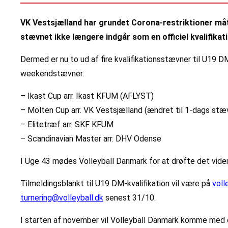
VK Vestsjælland har grundet Corona-restriktioner måt
stævnet ikke længere indgår som en officiel kvalifikati
Dermed er nu to ud af fire kvalifikationsstævner til U19 DM 
weekendstævner.
– Ikast Cup arr. Ikast KFUM (AFLYST)
– Molten Cup arr. VK Vestsjælland (ændret til 1-dags stæ
– Elitetræf arr. SKF KFUM
– Scandinavian Master arr. DHV Odense
I Uge 43 mødes Volleyball Danmark for at drøfte det videre
Tilmeldingsblankt til U19 DM-kvalifikation vil være på
voll
turnering@volleyball.dk
senest 31/10.
I starten af november vil Volleyball Danmark komme me