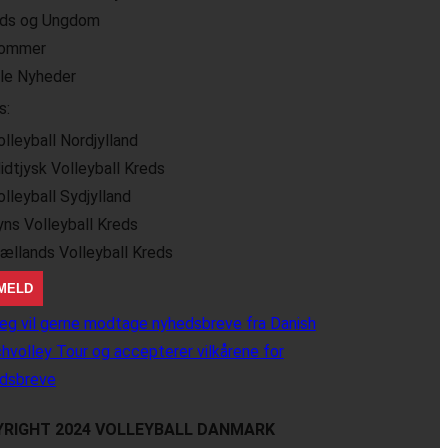
ids og Ungdom
ommer
lle Nyheder
s:
olleyball Nordjylland
idtjysk Volleyball Kreds
olleyball Sydjylland
yns Volleyball Kreds
jællands Volleyball Kreds
eg vil gerne modtage nyhedsbreve fra Danish
hvolley Tour og accepterer vilkårene for
dsbreve
RIGHT 2024 VOLLEYBALL DANMARK