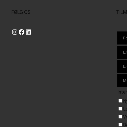
FØLG OS
TIL
Instagram
https://www.facebook.com/danishbeachvolleytour
LinkedIn
Inte
N
L
V
D