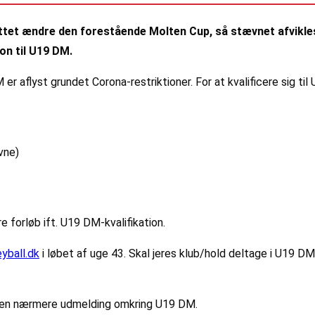
tet ændre den forestående Molten Cup, så stævnet afvikles p
on til U19 DM.
er aflyst grundet Corona-restriktioner. For at kvalificere sig ti
vne)
 forløb ift. U19 DM-kvalifikation.
eyball.dk
i løbet af uge 43. Skal jeres klub/hold deltage i U19 DM 
d en nærmere udmelding omkring U19 DM.