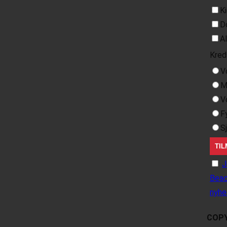
K
D
A
Kred
V
M
V
F
S
J
Beac
nyhe
COPY