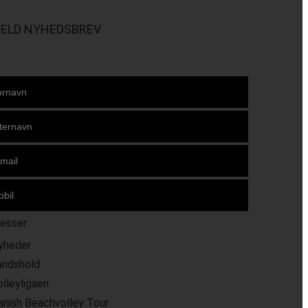
MELD NYHEDSBREV
resser:
yheder
andshold
olleyligaen
anish Beachvolley Tour