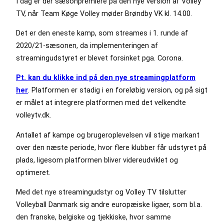
I dag er der sæsonpremiere på den nye version af Volley
TV, når Team Køge Volley møder Brøndby VK kl. 14.00.
Det er den eneste kamp, som streames i 1. runde af
2020/21-sæsonen, da implementeringen af
streamingudstyret er blevet forsinket pga. Corona.
Pt. kan du klikke ind på den nye streamingplatform
her
. Platformen er stadig i en foreløbig version, og på sigt
er målet at integrere platformen med det velkendte
volleytv.dk.
Antallet af kampe og brugeroplevelsen vil stige markant
over den næste periode, hvor flere klubber får udstyret på
plads, ligesom platformen bliver videreudviklet og
optimeret.
Med det nye streamingudstyr og Volley TV tilslutter
Volleyball Danmark sig andre europæiske ligaer, som bl.a.
den franske, belgiske og tjekkiske, hvor samme