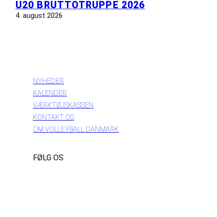
U20 BRUTTOTRUPPE 2026
4. august 2026
INFORMATION
NYHEDER
KALENDER
VÆRKTØJSKASSEN
KONTAKT OS
OM VOLLEYBALL DANMARK
FØLG OS
Instagram
https://www.facebook.com/danishbeachvolleytour
LinkedIn