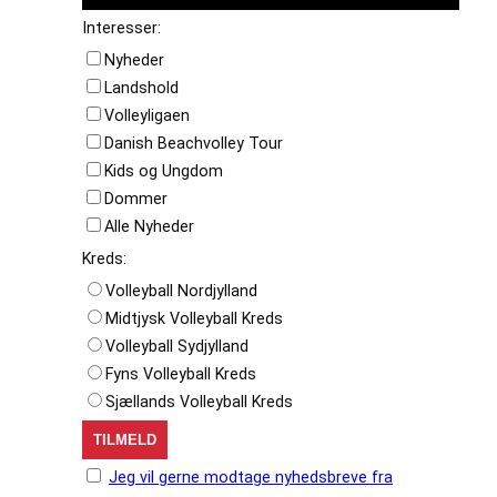
Interesser:
Nyheder
Landshold
Volleyligaen
Danish Beachvolley Tour
Kids og Ungdom
Dommer
Alle Nyheder
Kreds:
Volleyball Nordjylland
Midtjysk Volleyball Kreds
Volleyball Sydjylland
Fyns Volleyball Kreds
Sjællands Volleyball Kreds
Jeg vil gerne modtage nyhedsbreve fra