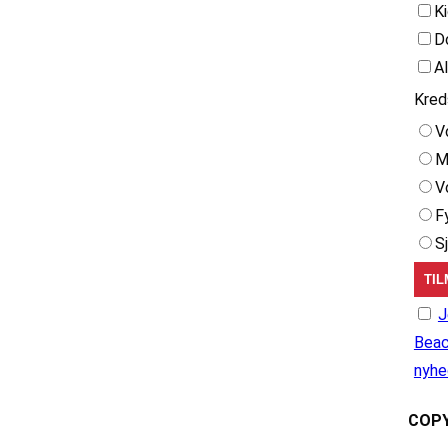
K
D
A
Kred
V
M
V
F
S
J
Beac
nyhe
COPY