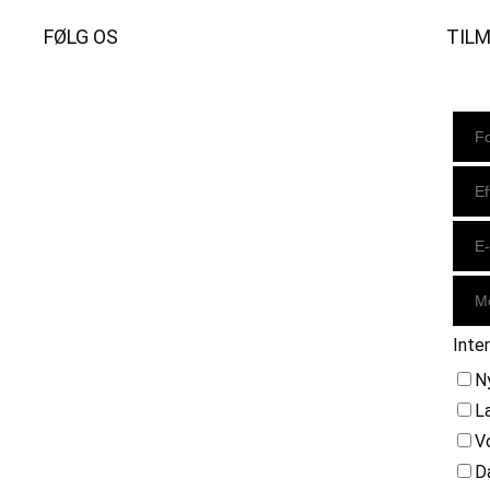
FØLG OS
TIL
Instagram
https://www.facebook.com/danishbeachvolleytour
LinkedIn
Inte
N
L
V
D