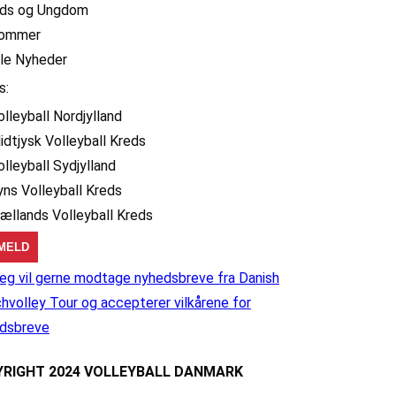
ids og Ungdom
ommer
lle Nyheder
s:
olleyball Nordjylland
idtjysk Volleyball Kreds
olleyball Sydjylland
yns Volleyball Kreds
jællands Volleyball Kreds
eg vil gerne modtage nyhedsbreve fra Danish
hvolley Tour og accepterer vilkårene for
dsbreve
RIGHT 2024 VOLLEYBALL DANMARK