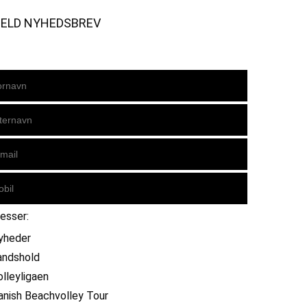
MELD NYHEDSBREV
resser:
yheder
andshold
olleyligaen
anish Beachvolley Tour