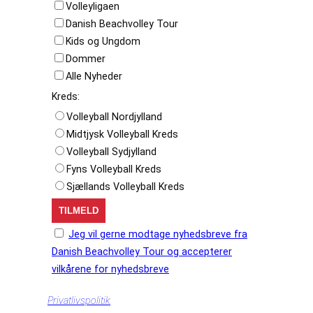
Volleyligaen
Danish Beachvolley Tour
Kids og Ungdom
Dommer
Alle Nyheder
Kreds:
Volleyball Nordjylland
Midtjysk Volleyball Kreds
Volleyball Sydjylland
Fyns Volleyball Kreds
Sjællands Volleyball Kreds
Jeg vil gerne modtage nyhedsbreve fra
Danish Beachvolley Tour og accepterer
vilkårene for nyhedsbreve
Privatlivspolitik