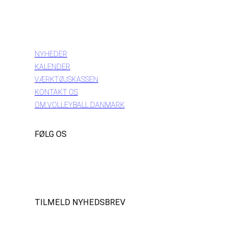
INFORMATION
NYHEDER
KALENDER
VÆRKTØJSKASSEN
KONTAKT OS
OM VOLLEYBALL DANMARK
FØLG OS
Instagram
https://www.facebook.com/danishbeachvolleytour
LinkedIn
TILMELD NYHEDSBREV