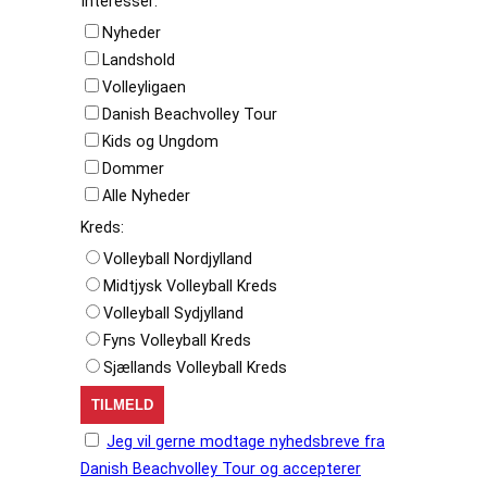
Interesser:
Nyheder
Landshold
Volleyligaen
Danish Beachvolley Tour
Kids og Ungdom
Dommer
Alle Nyheder
Kreds:
Volleyball Nordjylland
Midtjysk Volleyball Kreds
Volleyball Sydjylland
Fyns Volleyball Kreds
Sjællands Volleyball Kreds
Jeg vil gerne modtage nyhedsbreve fra
Danish Beachvolley Tour og accepterer