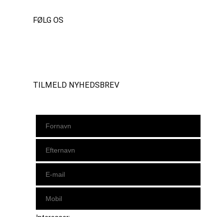
FØLG OS
Instagram
https://www.facebook.com/danishbeachvolleytour
LinkedIn
TILMELD NYHEDSBREV