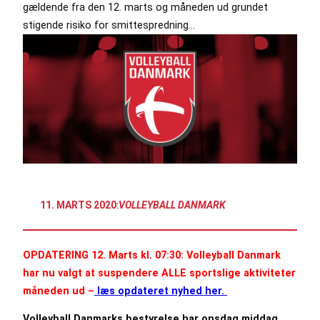
gældende fra den 12. marts og måneden ud grundet
stigende risiko for smittespredning…
11. MARTS 2020
:
VOLLEYBALL DANMARK
OPDATERING 12. Marts kl. 07:30: Volleyball Danmark
har nu valgt at suspendere ALLE sportslige aktiviteter
måneden ud –
læs opdateret nyhed her.
Volleyball Danmarks bestyrelse har onsdag middag