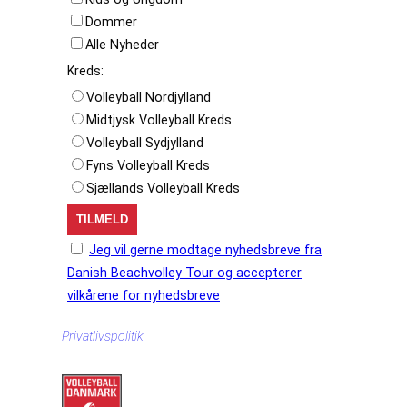
Dommer
Alle Nyheder
Kreds:
Volleyball Nordjylland
Midtjysk Volleyball Kreds
Volleyball Sydjylland
Fyns Volleyball Kreds
Sjællands Volleyball Kreds
Jeg vil gerne modtage nyhedsbreve fra
Danish Beachvolley Tour og accepterer
vilkårene for nyhedsbreve
Privatlivspolitik