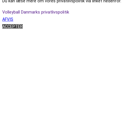
Du kan læse mere om vores privatlivspolitik via linket nedenfor.
Volleyball Danmarks privatlivspolitik
AFVIS
ACCEPTÉR