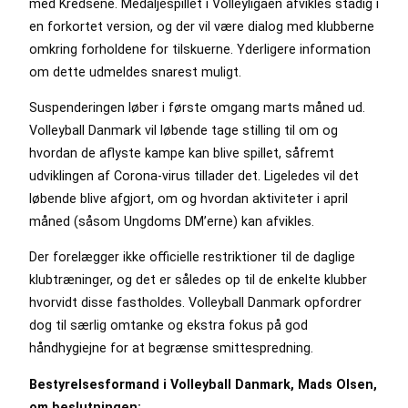
med Kredsene. Medaljespillet i Volleyligaen afvikles stadig i
en forkortet version, og der vil være dialog med klubberne
omkring forholdene for tilskuerne. Yderligere information
om dette udmeldes snarest muligt.
Suspenderingen løber i første omgang marts måned ud.
Volleyball Danmark vil løbende tage stilling til om og
hvordan de aflyste kampe kan blive spillet, såfremt
udviklingen af Corona-virus tillader det. Ligeledes vil det
løbende blive afgjort, om og hvordan aktiviteter i april
måned (såsom Ungdoms DM’erne) kan afvikles.
Der forelægger ikke officielle restriktioner til de daglige
klubtræninger, og det er således op til de enkelte klubber
hvorvidt disse fastholdes. Volleyball Danmark opfordrer
dog til særlig omtanke og ekstra fokus på god
håndhygiejne for at begrænse smittespredning.
Bestyrelsesformand i Volleyball Danmark, Mads Olsen,
om beslutningen: