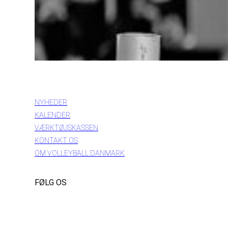
INFORMATION
NYHEDER
KALENDER
VÆRKTØJSKASSEN
KONTAKT OS
OM VOLLEYBALL DANMARK
FØLG OS
Instagram
https://www.facebook.com/danishbeachvolleytour
LinkedIn