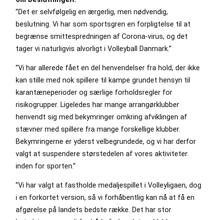
”Det er selvfølgelig en ærgerlig, men nødvendig,
beslutning. Vi har som sportsgren en forpligtelse til at
begrænse smittespredningen af Corona-virus, og det
tager vi naturligvis alvorligt i Volleyball Danmark.”
”Vi har allerede fået en del henvendelser fra hold, der ikke
kan stille med nok spillere til kampe grundet hensyn til
karantæneperioder og særlige forholdsregler for
risikogrupper. Ligeledes har mange arrangørklubber
henvendt sig med bekymringer omkring afviklingen af
stævner med spillere fra mange forskellige klubber.
Bekymringerne er yderst velbegrundede, og vi har derfor
valgt at suspendere størstedelen af vores aktiviteter
inden for sporten.”
”Vi har valgt at fastholde medaljespillet i Volleyligaen, dog
i en forkortet version, så vi forhåbentlig kan nå at få en
afgørelse på landets bedste række. Det har stor