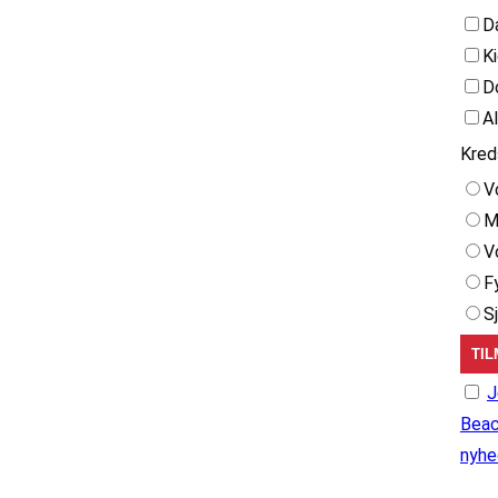
D
K
D
A
Kred
V
M
V
F
S
J
Beac
nyhe