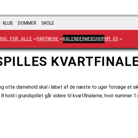
KLUB
DOMMER
SKOLE
RUG FOR ALLE
PARTNERE
KALENDER
WEBSHOP
OM OS
SPILLES KVARTFINALE
og otte damehold skal i løbet af de næste to uger forsøge at sikre
 8 hold i grundspillet går videre til kvartfinalerne, hvor num