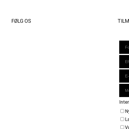
FØLG OS
TIL
Instagram
https://www.facebook.com/danishbeachvolleytour
LinkedIn
Inte
N
L
V