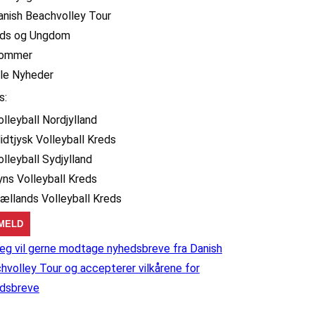
anish Beachvolley Tour
ids og Ungdom
ommer
lle Nyheder
s:
olleyball Nordjylland
idtjysk Volleyball Kreds
olleyball Sydjylland
yns Volleyball Kreds
jællands Volleyball Kreds
eg vil gerne modtage nyhedsbreve fra Danish
hvolley Tour og accepterer vilkårene for
dsbreve