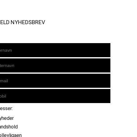
MELD NYHEDSBREV
resser:
yheder
andshold
olleyligaen