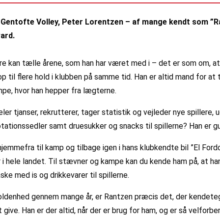
Gentofte Volley, Peter Lorentzen – af mange kendt som ”Ra
ard.
re kan tælle årene, som han har været med i – det er som om, at h
 til flere hold i klubben på samme tid. Han er altid mand for at t
kampe, hvor han hepper fra lægterne.
er tjanser, rekrutterer, tager statistik og vejleder nye spillere, 
ationssedler samt druesukker og snacks til spillerne? Han er g
hjemmefra til kamp og tilbage igen i hans klubkendte bil ”El Fordo
r i hele landet. Til stævner og kampe kan du kende ham på, at h
ke med is og drikkevarer til spillerne.
oldenhed gennem mange år, er Rantzen præcis det, der kendetegn
give. Han er der altid, når der er brug for ham, og er så velforb