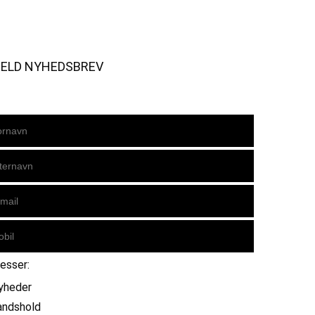
MELD NYHEDSBREV
resser:
yheder
andshold