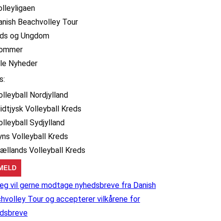
olleyligaen
anish Beachvolley Tour
ids og Ungdom
ommer
lle Nyheder
s:
olleyball Nordjylland
idtjysk Volleyball Kreds
olleyball Sydjylland
yns Volleyball Kreds
jællands Volleyball Kreds
eg vil gerne modtage nyhedsbreve fra Danish
hvolley Tour og accepterer vilkårene for
dsbreve