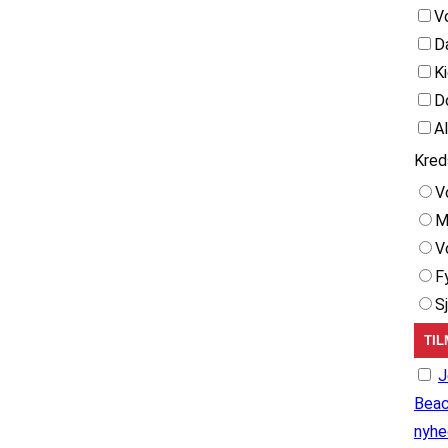
V
D
K
D
A
Kred
V
M
V
F
S
J
Beac
nyhe