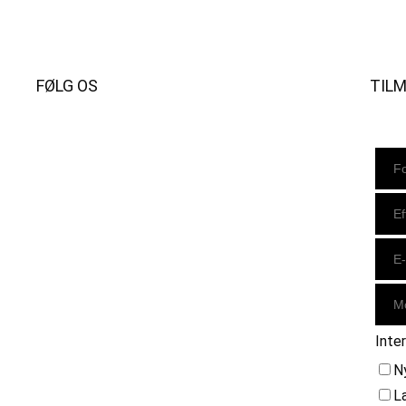
FØLG OS
TIL
Instagram
https://www.facebook.com/danishbeachvolleytour
LinkedIn
Inte
N
L