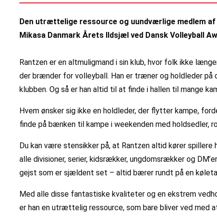
Den utrættelige ressource og uundværlige medlem af 
Mikasa Danmark Årets Ildsjæl ved Dansk Volleyball Aw
Rantzen er en altmuligmand i sin klub, hvor folk ikke længe
der brænder for volleyball. Han er træner og holdleder på op
klubben. Og så er han altid til at finde i hallen til mange 
Hvem ønsker sig ikke en holdleder, der flytter kampe, fordel
finde på bænken til kampe i weekenden med holdsedler, rot
Du kan være stensikker på, at Rantzen altid kører spillere 
alle divisioner, serier, kidsrækker, ungdomsrækker og DM’e
gejst som er sjældent set – altid bærer rundt på en køletas
Med alle disse fantastiske kvaliteter og en ekstrem vedh
er han en utrættelig ressource, som bare bliver ved med at 