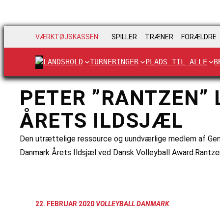
VÆRKTØJSKASSEN:
SPILLER
TRÆNER
FORÆLDRE
LANDSHOLD
TURNERINGER
PLADS TIL ALLE
B
PETER ”RANTZEN”
ÅRETS ILDSJÆL
Den utrættelige ressource og uundværlige medlem af Gen
Danmark Årets Ildsjæl ved Dansk Volleyball Award.Rantzen 
:
22. FEBRUAR 2020
VOLLEYBALL DANMARK