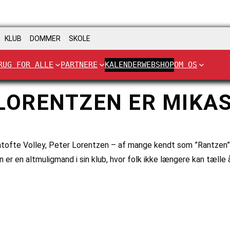
KLUB
DOMMER
SKOLE
RUG FOR ALLE
PARTNERE
KALENDER
WEBSHOP
OM OS
 LORENTZEN ER MIK
tofte Volley, Peter Lorentzen – af mange kendt som ”Rantzen”
er en altmuligmand i sin klub, hvor folk ikke længere kan tælle