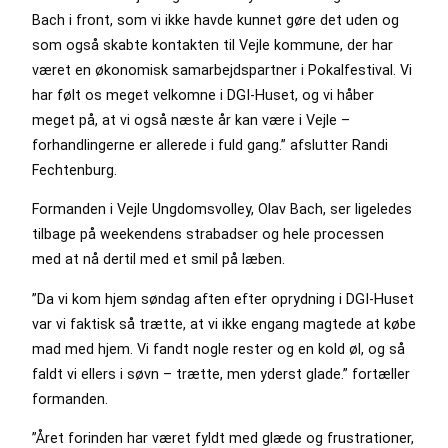
Bach i front, som vi ikke havde kunnet gøre det uden og
som også skabte kontakten til Vejle kommune, der har
været en økonomisk samarbejdspartner i Pokalfestival. Vi
har følt os meget velkomne i DGI-Huset, og vi håber
meget på, at vi også næste år kan være i Vejle –
forhandlingerne er allerede i fuld gang.” afslutter Randi
Fechtenburg.
Formanden i Vejle Ungdomsvolley, Olav Bach, ser ligeledes
tilbage på weekendens strabadser og hele processen
med at nå dertil med et smil på læben.
”Da vi kom hjem søndag aften efter oprydning i DGI-Huset
var vi faktisk så trætte, at vi ikke engang magtede at købe
mad med hjem. Vi fandt nogle rester og en kold øl, og så
faldt vi ellers i søvn – trætte, men yderst glade.” fortæller
formanden.
”Året forinden har været fyldt med glæde og frustrationer,