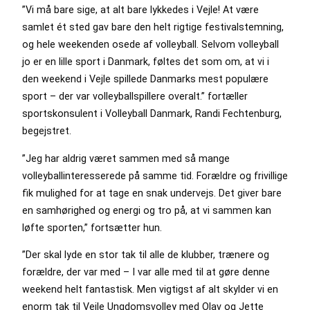
”Vi må bare sige, at alt bare lykkedes i Vejle! At være
samlet ét sted gav bare den helt rigtige festivalstemning,
og hele weekenden osede af volleyball. Selvom volleyball
jo er en lille sport i Danmark, føltes det som om, at vi i
den weekend i Vejle spillede Danmarks mest populære
sport – der var volleyballspillere overalt.” fortæller
sportskonsulent i Volleyball Danmark, Randi Fechtenburg,
begejstret.
”Jeg har aldrig været sammen med så mange
volleyballinteresserede på samme tid. Forældre og frivillige
fik mulighed for at tage en snak undervejs. Det giver bare
en samhørighed og energi og tro på, at vi sammen kan
løfte sporten,” fortsætter hun.
”Der skal lyde en stor tak til alle de klubber, trænere og
forældre, der var med – I var alle med til at gøre denne
weekend helt fantastisk. Men vigtigst af alt skylder vi en
enorm tak til Vejle Ungdomsvolley med Olav og Jette