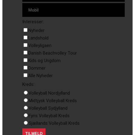
Interesser:
Nyheder
Landshold
Volleyligaen
Danish Beachvolley Tour
Kids og Ungdom
Dommer
Alle Nyheder
Kreds:
Volleyball Nordjylland
Midtjysk Volleyball Kreds
Volleyball Sydjylland
Fyns Volleyball Kreds
Sjællands Volleyball Kreds