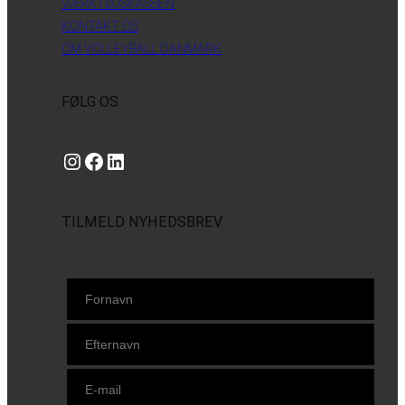
VÆRKTØJSKASSEN
KONTAKT OS
OM VOLLEYBALL DANMARK
FØLG OS
Instagram
https://www.facebook.com/danishbeachvolleytour
LinkedIn
TILMELD NYHEDSBREV