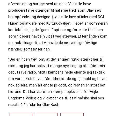
afventning og hurtige beslutninger. Vi skulle have
produceret nye stænger til hallerne (red. som Olav selv
har opfundet og designet), vi skulle lave aftaler med DGI-
Huset og afklare med Kulturudvalget. I løbet af sommeren
kontaktede jeg de ”gamle” spillere og forældre i klubben,
som tidligere havde hjulpet ved stævner. Efterhånden kom
der nok tilsagn til, at vi havde de nødvendige frivillige
hænder,” fortsætter han.
”Der er ingen tvivl om, at det er gået rigtig stærkt her til
sidst, og jeg har oplevet mange nye ting og bl.a. fået min
debut i live radio. Midt i kampens hede glemte jeg faktisk,
om vores klub havde fået tilmeldt de rigtige hold og havde
nok spillere, men alt endte jo godt, og resten er stort set
historie. Det har været en kæmpe oplevelse for Vejle
Ungdoms Volley, og vi glæder os til, at vi måske skal ses
næste år.” afslutter Olav Bach.