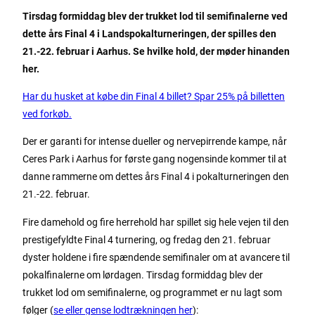
Tirsdag formiddag blev der trukket lod til semifinalerne ved
dette års Final 4 i Landspokalturneringen, der spilles den
21.-22. februar i Aarhus. Se hvilke hold, der møder hinanden
her.
Har du husket at købe din Final 4 billet? Spar 25% på billetten
ved forkøb.
Der er garanti for intense dueller og nervepirrende kampe, når
Ceres Park i Aarhus for første gang nogensinde kommer til at
danne rammerne om dettes års Final 4 i pokalturneringen den
21.-22. februar.
Fire damehold og fire herrehold har spillet sig hele vejen til den
prestigefyldte Final 4 turnering, og fredag den 21. februar
dyster holdene i fire spændende semifinaler om at avancere til
pokalfinalerne om lørdagen. Tirsdag formiddag blev der
trukket lod om semifinalerne, og programmet er nu lagt som
følger (
se eller gense lodtrækningen her
):