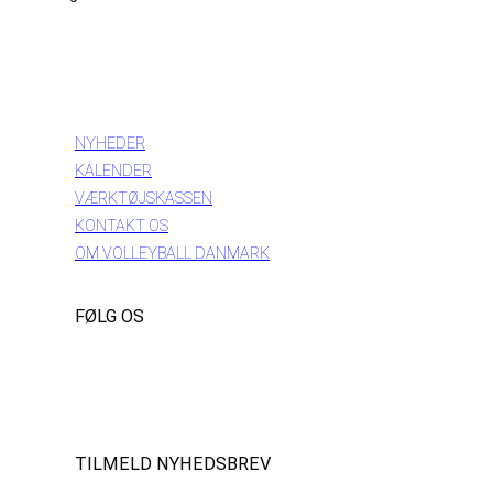
INFORMATION
NYHEDER
KALENDER
VÆRKTØJSKASSEN
KONTAKT OS
OM VOLLEYBALL DANMARK
FØLG OS
Instagram
https://www.facebook.com/danishbeachvolleytour
LinkedIn
TILMELD NYHEDSBREV