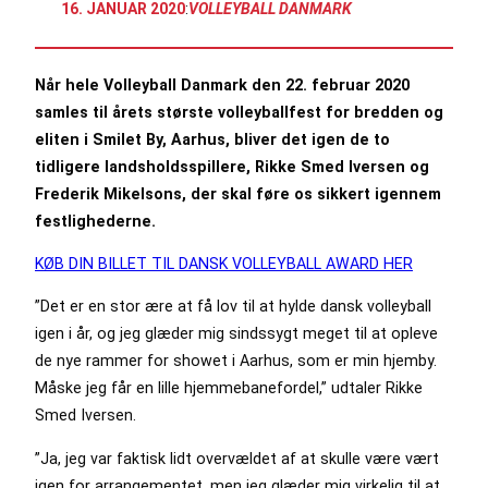
16. JANUAR 2020
:
VOLLEYBALL DANMARK
Når hele Volleyball Danmark den 22. februar 2020
samles til årets største volleyballfest for bredden og
eliten i Smilet By, Aarhus, bliver det igen de to
tidligere landsholdsspillere, Rikke Smed Iversen og
Frederik Mikelsons, der skal føre os sikkert igennem
festlighederne.
KØB DIN BILLET TIL DANSK VOLLEYBALL AWARD HER
”Det er en stor ære at få lov til at hylde dansk volleyball
igen i år, og jeg glæder mig sindssygt meget til at opleve
de nye rammer for showet i Aarhus, som er min hjemby.
Måske jeg får en lille hjemmebanefordel,” udtaler Rikke
Smed Iversen.
”Ja, jeg var faktisk lidt overvældet af at skulle være vært
igen for arrangementet, men jeg glæder mig virkelig til at