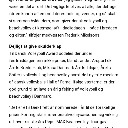
være en del af det. Det vigtigste bliver, at alle, der deltager,
får en kanon aften med deres hold og venner, og så skal
vi sammen hylde dem, som giver dansk volleyball og
beachvolley et kæmpe løft i dagligdagen – både i bredden
og eliten,” tilføjer medværten Frederik Mikelsons.
Dejligt at give skulderklap
Til Dansk Volleyball Award uddeles der under
festmiddagen en række priser, blandt andet A-sport.dk
Årets Breddeklub, Mikasa Danmark Årets Ildsjæl, Årets
Spiller i volleyball og beachvolley samt det nyeste medlem
af dansk volleyballs Hall of Fame. Ifølge værterne, er der
god grund til at lave en årlig fejring af volleyball og
beachvolley i Danmark.
”Det er et stærkt felt af nominerede i år til de forskellige
priser. For mig skiller især beachvolleysæsonen sig virkelig
ud, hvor sidste års Pepsi MAX Beachvolley Tour gav