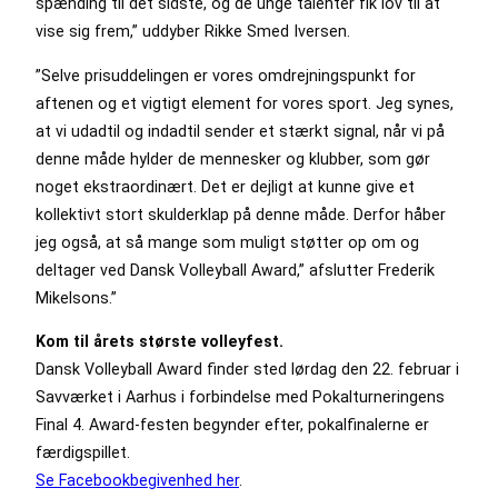
spænding til det sidste, og de unge talenter fik lov til at
vise sig frem,” uddyber Rikke Smed Iversen.
”Selve prisuddelingen er vores omdrejningspunkt for
aftenen og et vigtigt element for vores sport. Jeg synes,
at vi udadtil og indadtil sender et stærkt signal, når vi på
denne måde hylder de mennesker og klubber, som gør
noget ekstraordinært. Det er dejligt at kunne give et
kollektivt stort skulderklap på denne måde. Derfor håber
jeg også, at så mange som muligt støtter op om og
deltager ved Dansk Volleyball Award,” afslutter Frederik
Mikelsons.”
Kom til årets største volleyfest.
Dansk Volleyball Award finder sted lørdag den 22. februar i
Savværket i Aarhus i forbindelse med Pokalturneringens
Final 4. Award-festen begynder efter, pokalfinalerne er
færdigspillet.
Se Facebookbegivenhed her
.