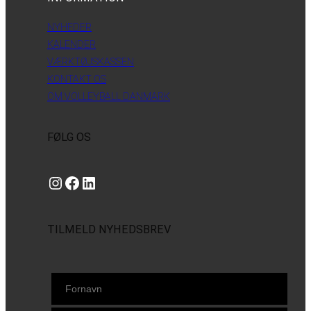
NYHEDER
KALENDER
VÆRKTØJSKASSEN
KONTAKT OS
OM VOLLEYBALL DANMARK
FØLG OS
Instagram
https://www.facebook.com/danishbeachvolleytour
LinkedIn
TILMELD NYHEDSBREV