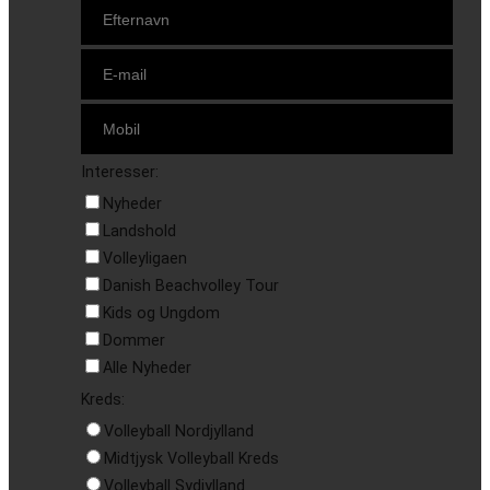
Interesser:
Nyheder
Landshold
Volleyligaen
Danish Beachvolley Tour
Kids og Ungdom
Dommer
Alle Nyheder
Kreds:
Volleyball Nordjylland
Midtjysk Volleyball Kreds
Volleyball Sydjylland