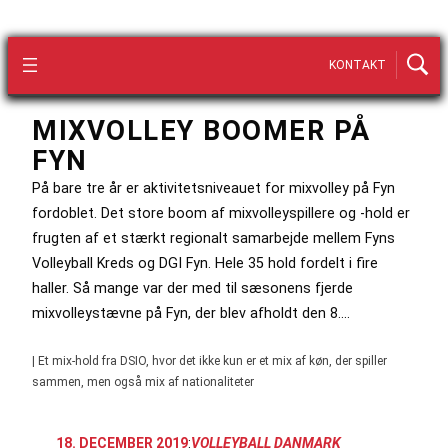
KONTAKT
MIXVOLLEY BOOMER PÅ
FYN
På bare tre år er aktivitetsniveauet for mixvolley på Fyn
fordoblet. Det store boom af mixvolleyspillere og -hold er
frugten af et stærkt regionalt samarbejde mellem Fyns
Volleyball Kreds og DGI Fyn. Hele 35 hold fordelt i fire
haller. Så mange var der med til sæsonens fjerde
mixvolleystævne på Fyn, der blev afholdt den 8.…
| Et mix-hold fra DSIO, hvor det ikke kun er et mix af køn, der spiller
sammen, men også mix af nationaliteter
18. DECEMBER 2019
:
VOLLEYBALL DANMARK