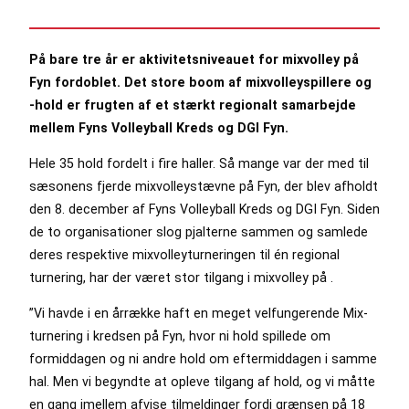
På bare tre år er aktivitetsniveauet for mixvolley på
Fyn fordoblet. Det store boom af mixvolleyspillere og
-hold er frugten af et stærkt regionalt samarbejde
mellem Fyns Volleyball Kreds og DGI Fyn.
Hele 35 hold fordelt i fire haller. Så mange var der med til
sæsonens fjerde mixvolleystævne på Fyn, der blev afholdt
den 8. december af Fyns Volleyball Kreds og DGI Fyn. Siden
de to organisationer slog pjalterne sammen og samlede
deres respektive mixvolleyturneringen til én regional
turnering, har der været stor tilgang i mixvolley på .
”Vi havde i en årrække haft en meget velfungerende Mix-
turnering i kredsen på Fyn, hvor ni hold spillede om
formiddagen og ni andre hold om eftermiddagen i samme
hal. Men vi begyndte at opleve tilgang af hold, og vi måtte
en gang imellem afvise tilmeldinger fordi grænsen på 18