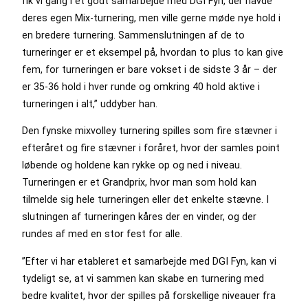
fik vi gang i et godt samarbejde med DGI Fyn, der havde
deres egen Mix-turnering, men ville gerne møde nye hold i
en bredere turnering. Sammenslutningen af de to
turneringer er et eksempel på, hvordan to plus to kan give
fem, for turneringen er bare vokset i de sidste 3 år – der
er 35-36 hold i hver runde og omkring 40 hold aktive i
turneringen i alt,” uddyber han.
Den fynske mixvolley turnering spilles som fire stævner i
efteråret og fire stævner i foråret, hvor der samles point
løbende og holdene kan rykke op og ned i niveau.
Turneringen er et Grandprix, hvor man som hold kan
tilmelde sig hele turneringen eller det enkelte stævne. I
slutningen af turneringen kåres der en vinder, og der
rundes af med en stor fest for alle.
”Efter vi har etableret et samarbejde med DGI Fyn, kan vi
tydeligt se, at vi sammen kan skabe en turnering med
bedre kvalitet, hvor der spilles på forskellige niveauer fra