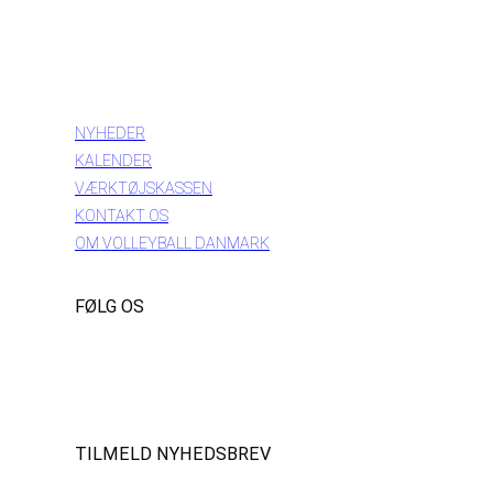
INFORMATION
NYHEDER
KALENDER
VÆRKTØJSKASSEN
KONTAKT OS
OM VOLLEYBALL DANMARK
FØLG OS
Instagram
https://www.facebook.com/danishbeachvolleytour
LinkedIn
TILMELD NYHEDSBREV