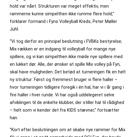
hold var nået. Strukturen var meget effektiv, men
rammerne kunne simpelthen ikke rumme flere hold,”
forklarer formand i Fyns Volleyball Kreds, Peter Møller
Juhl.
”Vi tog derfor en principel beslutning i FVBKs bestyrelse;
Mix-rækken er en indgang til volleyball for mange nye
spillere, og vi kan simpelthen ikke møde nye spillere med
en lukket dør. Alle, der ønsker at spille Mix volley på Fyn,
skal have muligheden. Det betød at turneringen fik en helt
ny struktur: Først og fremmest bruger vi flere haller –
hvor turneringen tidligere foregik i én hal, har vi i år gang i
fire haller i hver runde. Vi har også uddelegeret selve
afviklingen til de enkelte klubber, der stiller hal til rådighed
– helt som vi kender det fra KIDS stævner,” fortsætter
han.
”Kort efter beslutningen om at skabe nye rammer for Mix