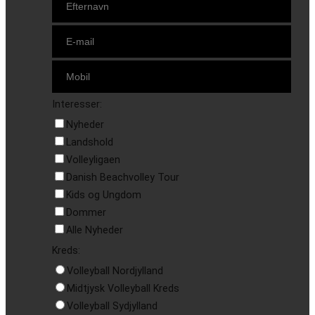
Interesser:
Nyheder
Landshold
Volleyligaen
Danish Beachvolley Tour
Kids og Ungdom
Dommer
Alle Nyheder
Kreds:
Volleyball Nordjylland
Midtjysk Volleyball Kreds
Volleyball Sydjylland