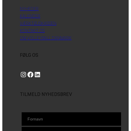
NYHEDER
KALENDER
VÆRKTØJSKASSEN
KONTAKT OS
OM VOLLEYBALL DANMARK
FØLG OS
Instagram
https://www.facebook.com/danishbeachvolleytour
LinkedIn
TILMELD NYHEDSBREV