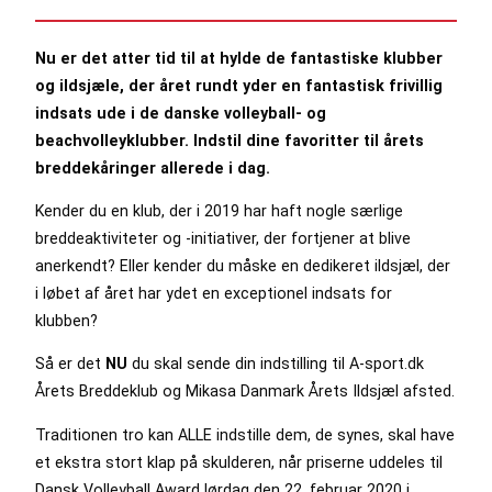
Nu er det atter tid til at hylde de fantastiske klubber
og ildsjæle, der året rundt yder en fantastisk frivillig
indsats ude i de danske volleyball- og
beachvolleyklubber. Indstil dine favoritter til årets
breddekåringer allerede i dag.
Kender du en klub, der i 2019 har haft nogle særlige
breddeaktiviteter og -initiativer, der fortjener at blive
anerkendt? Eller kender du måske en dedikeret ildsjæl, der
i løbet af året har ydet en exceptionel indsats for
klubben?
Så er det
NU
du skal sende din indstilling til A-sport.dk
Årets Breddeklub og Mikasa Danmark Årets Ildsjæl afsted.
Traditionen tro kan ALLE indstille dem, de synes, skal have
et ekstra stort klap på skulderen, når priserne uddeles til
Dansk Volleyball Award lørdag den 22. februar 2020 i