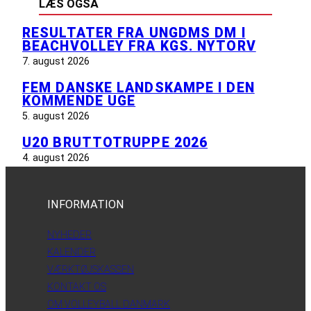
LÆS OGSÅ
RESULTATER FRA UNGDMS DM I
BEACHVOLLEY FRA KGS. NYTORV
7. august 2026
FEM DANSKE LANDSKAMPE I DEN
KOMMENDE UGE
5. august 2026
U20 BRUTTOTRUPPE 2026
4. august 2026
INFORMATION
NYHEDER
KALENDER
VÆRKTØJSKASSEN
KONTAKT OS
OM VOLLEYBALL DANMARK