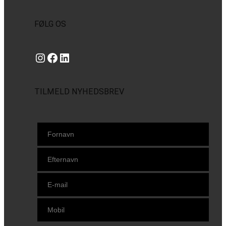
FØLG OS
Instagram
https://www.facebook.com/danishbeachvolleytour
LinkedIn
TILMELD NYHEDSBREV