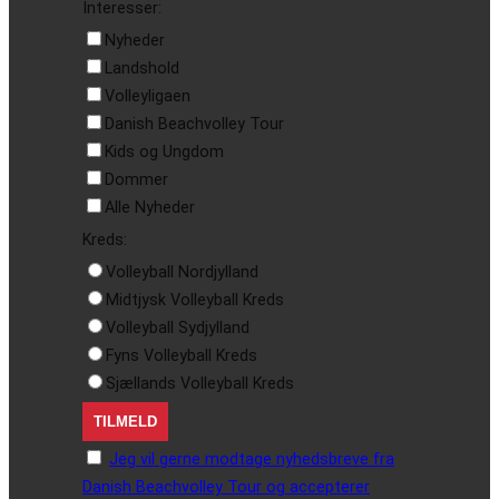
Interesser:
Nyheder
Landshold
Volleyligaen
Danish Beachvolley Tour
Kids og Ungdom
Dommer
Alle Nyheder
Kreds:
Volleyball Nordjylland
Midtjysk Volleyball Kreds
Volleyball Sydjylland
Fyns Volleyball Kreds
Sjællands Volleyball Kreds
Jeg vil gerne modtage nyhedsbreve fra
Danish Beachvolley Tour og accepterer