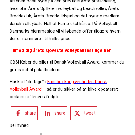
aftenen også byde på den prestigefyldte prisuddeling,
hvor bl.a. Årets Spillere i volleyball og beachvolley, Årets
Breddeklub, Årets Bredde Ildsjæl og det nyeste medlem i
dansk volleyballs Hall of Fame skal kåres. På Volleyball
Danmarks hjemmeside vil vi løbende offentliggøre hvem,
der er nomineret til hvilke priser.
Tilmed dig årets sjoveste volleyballfest lige her
OBS! Køber du billet til Dansk Volleyball Award, kommer du
gratis ind til pokalfinalerne.
Husk at ”deltage” i
Facebookbegivenheden Dansk
Volleyball Award
– så er du sikker på at blive opdateret
omkring aftenens forløb.
share
share
tweet
Del nyhed