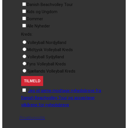
Danish Beachvolley Tour
Kids og Ungdom
Dommer
Alle Nyheder
Kreds:
Volleyball Nordjylland
Midtjysk Volleyball Kreds
Volleyball Sydjylland
Fyns Volleyball Kreds
Sjællands Volleyball Kreds
Jeg vil gerne modtage nyhedsbreve fra
Danish Beachvolley Tour og accepterer
vilkårene for nyhedsbreve
Privatlivspolitik