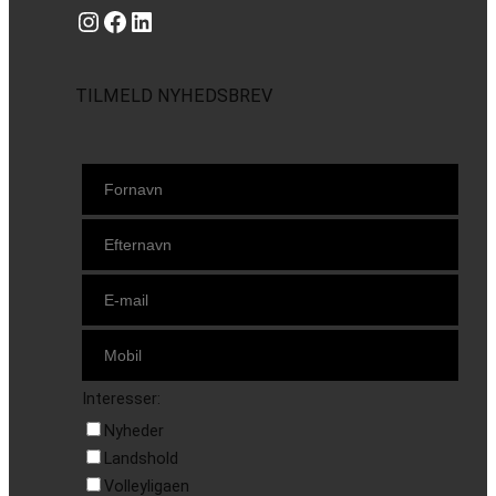
Instagram
https://www.facebook.com/danishbeachvolleytour
LinkedIn
TILMELD NYHEDSBREV
Interesser:
Nyheder
Landshold
Volleyligaen