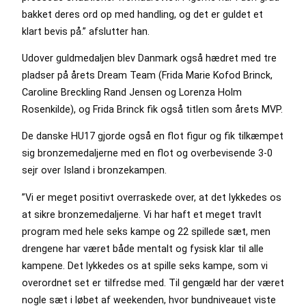
bakket deres ord op med handling, og det er guldet et
klart bevis på.” afslutter han.
Udover guldmedaljen blev Danmark også hædret med tre
pladser på årets Dream Team (Frida Marie Kofod Brinck,
Caroline Breckling Rand Jensen og Lorenza Holm
Rosenkilde), og Frida Brinck fik også titlen som årets MVP.
De danske HU17 gjorde også en flot figur og fik tilkæmpet
sig bronzemedaljerne med en flot og overbevisende 3-0
sejr over Island i bronzekampen.
”Vi er meget positivt overraskede over, at det lykkedes os
at sikre bronzemedaljerne. Vi har haft et meget travlt
program med hele seks kampe og 22 spillede sæt, men
drengene har været både mentalt og fysisk klar til alle
kampene. Det lykkedes os at spille seks kampe, som vi
overordnet set er tilfredse med. Til gengæld har der været
nogle sæt i løbet af weekenden, hvor bundniveauet viste