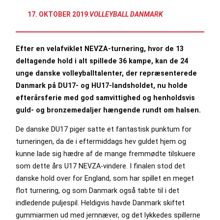
17. OKTOBER 2019
:
VOLLEYBALL DANMARK
Efter en velafviklet NEVZA-turnering, hvor de 13
deltagende hold i alt spillede 36 kampe, kan de 24
unge danske volleyballtalenter, der repræsenterede
Danmark på DU17- og HU17-landsholdet, nu holde
efterårsferie med god samvittighed og henholdsvis
guld- og bronzemedaljer hængende rundt om halsen.
De danske DU17 piger satte et fantastisk punktum for
turneringen, da de i eftermiddags hev guldet hjem og
kunne lade sig hædre af de mange fremmødte tilskuere
som dette års U17 NEVZA-vindere. I finalen stod det
danske hold over for England, som har spillet en meget
flot turnering, og som Danmark også tabte til i det
indledende puljespil. Heldigvis havde Danmark skiftet
gummiarmen ud med jernnæver, og det lykkedes spillerne