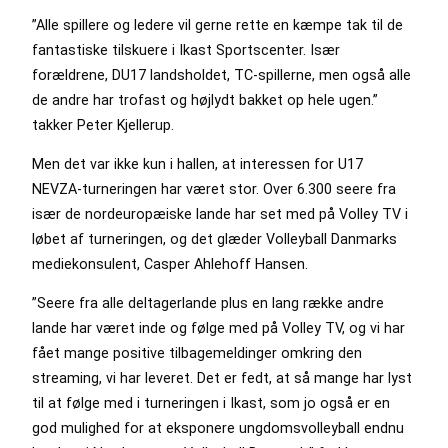
”Alle spillere og ledere vil gerne rette en kæmpe tak til de
fantastiske tilskuere i Ikast Sportscenter. Især
forældrene, DU17 landsholdet, TC-spillerne, men også alle
de andre har trofast og højlydt bakket op hele ugen.”
takker Peter Kjellerup.
Men det var ikke kun i hallen, at interessen for U17
NEVZA-turneringen har været stor. Over 6.300 seere fra
især de nordeuropæiske lande har set med på Volley TV i
løbet af turneringen, og det glæder Volleyball Danmarks
mediekonsulent, Casper Ahlehoff Hansen.
”Seere fra alle deltagerlande plus en lang række andre
lande har været inde og følge med på Volley TV, og vi har
fået mange positive tilbagemeldinger omkring den
streaming, vi har leveret. Det er fedt, at så mange har lyst
til at følge med i turneringen i Ikast, som jo også er en
god mulighed for at eksponere ungdomsvolleyball endnu