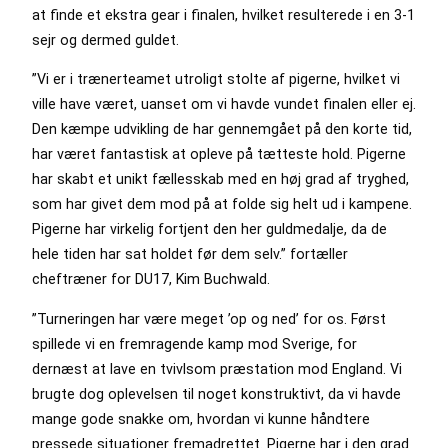
at finde et ekstra gear i finalen, hvilket resulterede i en 3-1
sejr og dermed guldet.
”Vi er i trænerteamet utroligt stolte af pigerne, hvilket vi
ville have været, uanset om vi havde vundet finalen eller ej.
Den kæmpe udvikling de har gennemgået på den korte tid,
har været fantastisk at opleve på tætteste hold. Pigerne
har skabt et unikt fællesskab med en høj grad af tryghed,
som har givet dem mod på at folde sig helt ud i kampene.
Pigerne har virkelig fortjent den her guldmedalje, da de
hele tiden har sat holdet før dem selv.” fortæller
cheftræner for DU17, Kim Buchwald.
”Turneringen har være meget ’op og ned’ for os. Først
spillede vi en fremragende kamp mod Sverige, for
dernæst at lave en tvivlsom præstation mod England. Vi
brugte dog oplevelsen til noget konstruktivt, da vi havde
mange gode snakke om, hvordan vi kunne håndtere
pressede situationer fremadrettet. Pigerne har i den grad