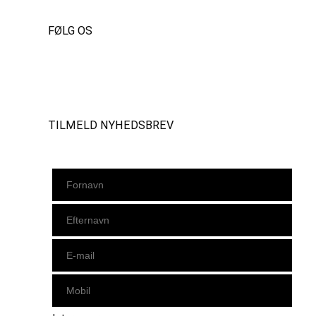
FØLG OS
Instagram
https://www.facebook.com/danishbeachvolleytour
LinkedIn
TILMELD NYHEDSBREV