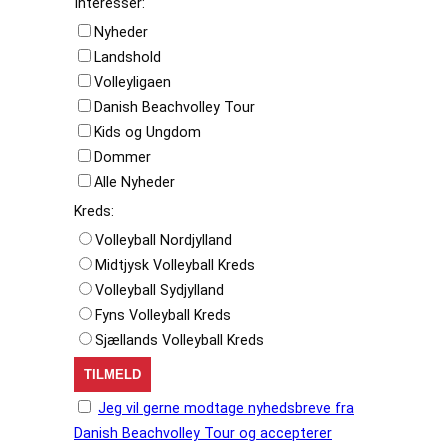
Interesser:
Nyheder
Landshold
Volleyligaen
Danish Beachvolley Tour
Kids og Ungdom
Dommer
Alle Nyheder
Kreds:
Volleyball Nordjylland
Midtjysk Volleyball Kreds
Volleyball Sydjylland
Fyns Volleyball Kreds
Sjællands Volleyball Kreds
Jeg vil gerne modtage nyhedsbreve fra
Danish Beachvolley Tour og accepterer