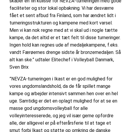
skaber en fin kulisse for NEVZA-turneringen med gode
faciliteter og stor lokal opbakning. Vi har desværre
fået et sent afbud fra Finland, som har ændret lidt i
turneringsstrukturen og kampene med kort varsel.
Men vi kan nok regne med at vi skal ud i nogle tætte
kampe, da det altid er et tæt felt til disse turneringer.
Ingen hold kan regnes ude af medaljekampene, f.eks.
vandt Færøernes drenge sidste år bronzemedaljen. Så
alt kan ske.” udtaler Elitechef i Volleyball Danmark,
Sven Brix
”NEVZA-turneringen i Ikast er en god mulighed for
vores ungdomslandshold, da de får spillet mange
kampe og arbejder intensivt sammen hen over en hel
uge. Samtidig er det en oplagt mulighed for at se en
masse god ungdomsvolleyball for alle
volleyinteresserede, og jeg vil især gerne opfordre
alle, der alligevel er på efterårsferie til at tage et
smut forbi Ikast og støtte op omkring de danske