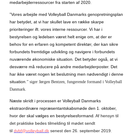
medarbejderressourcer fra starten af 2020.
”Vores arbejde med Volleyball Danmarks genopretningsplan
har betydet, at vi har skullet lave en række skarpe
prioriteringer ift. vores interne ressourcer. Vi har i
bestyrelsen og ledelsen været helt enige om, at der er
behov for en erfaren og kompetent direktør,
der kan sikre
forbundets fremtidige udvikling og navigere i forbundets
nuværende økonomiske situation
. Det betyder også, at vi
desværre må reducere på andre medarbejderposter. Det
har ikke været nogen let beslutning men nødvendigt i denne
situation
.” siger Jørgen Bentzen, fungerende formand i Volleyball
Danmark.
Næste skridt i processen er Volleyball Danmarks
ekstraordinære repræsentantskabsmøde den 1. oktober,
hvor der skal vælges en bestyrelsesformand.
Af hensyn til
det praktiske bedes tilmelding til mødet sendt
til
dvbf@volleyball.dk
senest den 26. september 2019.