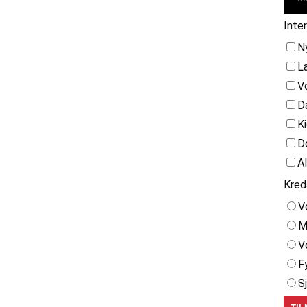
Inte
N
L
V
D
K
D
A
Kred
V
M
V
F
S