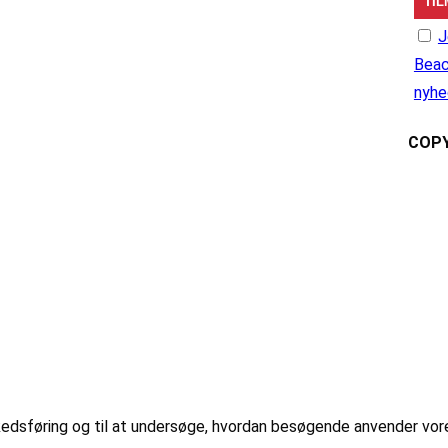
J
Beac
nyhe
COPY
markedsføring og til at undersøge, hvordan besøgende anvender vo