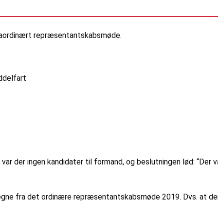
traordinært repræsentantskabsmøde.
ddelfart
ar der ingen kandidater til formand, og beslutningen lød: “Der
regne fra det ordinære repræsentantskabsmøde 2019. Dvs. at den