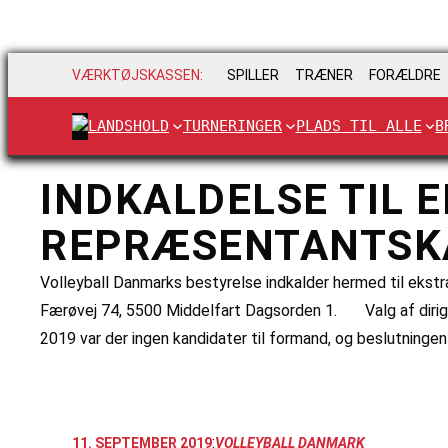
VÆRKTØJSKASSEN:
SPILLER
TRÆNER
FORÆLDRE
LANDSHOLD
TURNERINGER
PLADS TIL ALLE
B
INDKALDELSE TIL
REPRÆSENTANTSK
Volleyball Danmarks bestyrelse indkalder hermed til ekst
Færøvej 74, 5500 Middelfart Dagsorden 1. Valg af diri
2019 var der ingen kandidater til formand, og beslutningen
:
11. SEPTEMBER 2019
VOLLEYBALL DANMARK