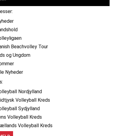
resser:
yheder
andshold
olleyligaen
anish Beachvolley Tour
ids og Ungdom
ommer
lle Nyheder
s:
olleyball Nordjylland
idtjysk Volleyball Kreds
olleyball Sydjylland
yns Volleyball Kreds
jællands Volleyball Kreds