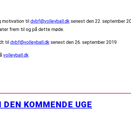
 motivation til
dvbf@volleyball.dk
senest den 22. september 201
ater frem til og på dette møde.
dt til
dvbf@volleyball.dk
senest den 26. september 2019.
på
volleyball.dk
I DEN KOMMENDE UGE