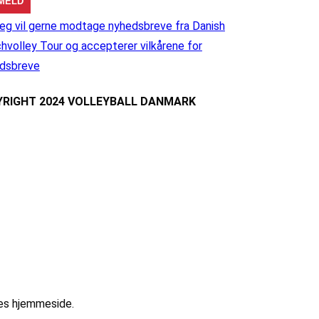
eg vil gerne modtage nyhedsbreve fra Danish
hvolley Tour og accepterer vilkårene for
dsbreve
RIGHT 2024 VOLLEYBALL DANMARK
res hjemmeside.