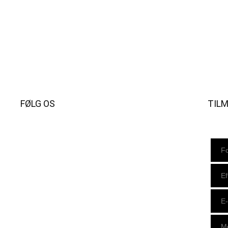
FØLG OS
TIL
Instagram
https://www.facebook.com/danishbeachvolleytour
LinkedIn