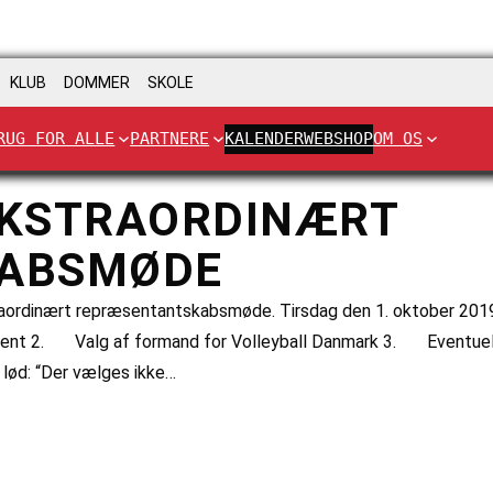
KLUB
DOMMER
SKOLE
RUG FOR ALLE
PARTNERE
KALENDER
WEBSHOP
OM OS
 EKSTRAORDINÆRT
ABSMØDE
raordinært repræsentantskabsmøde. Tirsdag den 1. oktober 2019 k
gent 2. Valg af formand for Volleyball Danmark 3. Eventuelt
 lød: “Der vælges ikke…