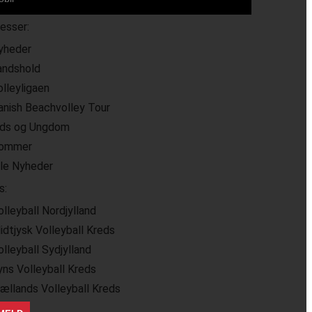
resser:
yheder
andshold
olleyligaen
anish Beachvolley Tour
ids og Ungdom
ommer
lle Nyheder
s:
olleyball Nordjylland
idtjysk Volleyball Kreds
olleyball Sydjylland
yns Volleyball Kreds
jællands Volleyball Kreds