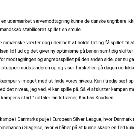
 en udemærket servemodtagning kunne de danske angribere ikke 
mandskab stabiliseret spillet en smule.
rumænske værter dog uden helt at holde trit og få spillet til a
dsen lidt ud og det giver ny optimisme på banen samtidig skifter
for modtagningen og angrebsspillet på den anden side, der nu g
 stepper modstanderen op og viser forskellen på dagen og lukk
kæmper vi meget med at finde vores niveau. Kun i tredje sæt spil
et niveau, jeg ved, vi kan spille på. Så vi afslutter kampen med d
fra kampens start,” udtaler landstræner, Kristian Knudsen.
s kampe i Danmarks pulje i European Silver League, hvor Danmar
mebanen i Slagelse, hvor vi håber på at kunne skabe en fed kulis