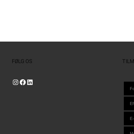
FØLG OS
TIL
Instagram
https://www.facebook.com/danishbeachvolleytour
LinkedIn