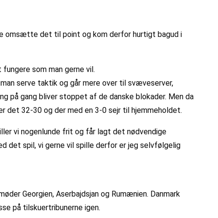
omsætte det til point og kom derfor hurtigt bagud i
t fungere som man gerne vil.
 man serve taktik og går mere over til svæveserver,
ang på gang bliver stoppet af de danske blokader. Men da
er det 32-30 og der med en 3-0 sejr til hjemmeholdet.
ler vi nogenlunde frit og får lagt det nødvendige
et spil, vi gerne vil spille derfor er jeg selvfølgelig
k møder Georgien, Aserbajdsjan og Rumænien. Danmark
se på tilskuertribunerne igen.