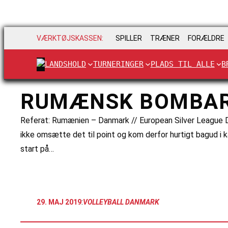
VÆRKTØJSKASSEN:
SPILLER
TRÆNER
FORÆLDRE
LANDSHOLD
TURNERINGER
PLADS TIL ALLE
B
RUMÆNSK BOMBAR
Referat: Rumænien – Danmark // European Silver League 
ikke omsætte det til point og kom derfor hurtigt bagud i
start på…
:
29. MAJ 2019
VOLLEYBALL DANMARK