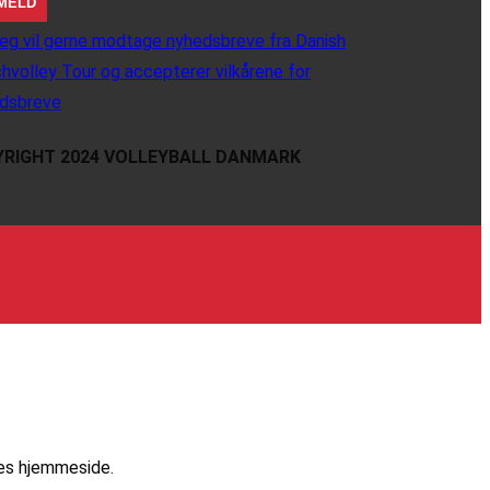
eg vil gerne modtage nyhedsbreve fra Danish
hvolley Tour og accepterer vilkårene for
dsbreve
RIGHT 2024 VOLLEYBALL DANMARK
res hjemmeside.