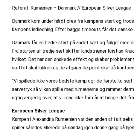
Referat: Rumænien – Danmark // European Silver League
Danmark kom under hårdt pres fra kampens start og trods
kampens indledning. Efter bagge timeouts får det danske 
Danmark får en bedre start på andet sæt og følger med de 
Fra starten af tredje sæt skifter landstræner Kristian Knu
hvilket. Det har den ønskede effekt og skaber problemer 
sættet skal lukkes og de afgørende point skal på kontoen
”Vi spillede ikke vores bedste kamp og i de første to sæt 
servetryk så vi kan spille med rumænerne og rammer dermed d
rigtig ærgerlig over, at vi i dag ikke formår at bringe det 
European Silver League
Kampen i Alexandria Rumænien var den anden af i alt sek
spiller således allerede på søndag igen denne gang på hjem