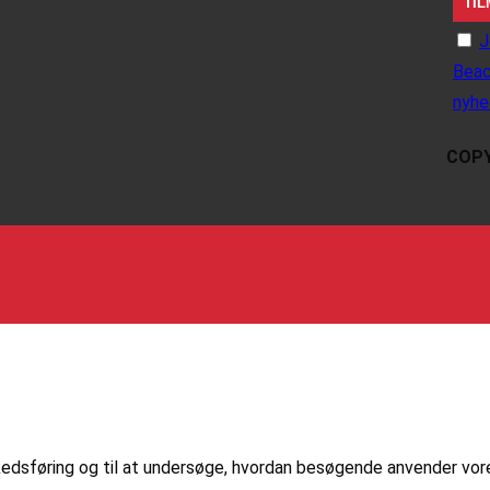
J
Beac
nyhe
COPY
markedsføring og til at undersøge, hvordan besøgende anvender vo