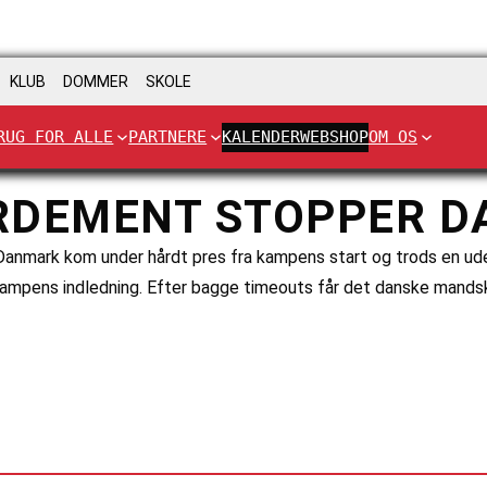
KLUB
DOMMER
SKOLE
RUG FOR ALLE
PARTNERE
KALENDER
WEBSHOP
OM OS
DEMENT STOPPER D
Danmark kom under hårdt pres fra kampens start og trods en 
 kampens indledning. Efter bagge timeouts får det danske mandsk