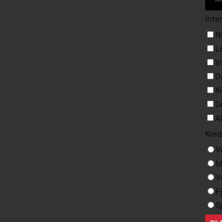
Inte
N
L
V
D
K
D
A
Kred
V
M
V
F
S