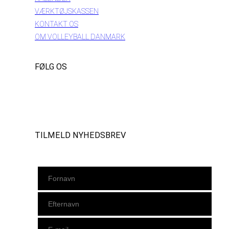
VÆRKTØJSKASSEN
KONTAKT OS
OM VOLLEYBALL DANMARK
FØLG OS
Instagram
https://www.facebook.com/danishbeachvolleytour
LinkedIn
TILMELD NYHEDSBREV