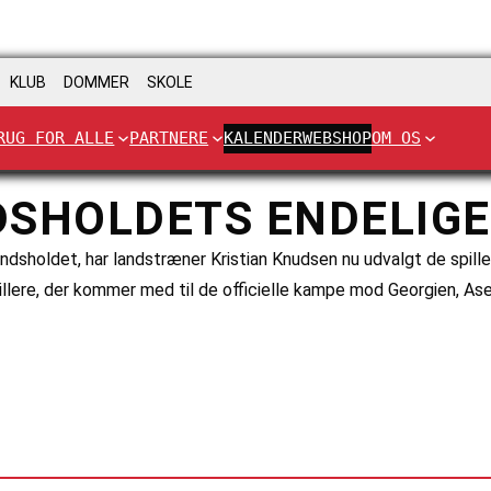
KLUB
DOMMER
SKOLE
RUG FOR ALLE
PARTNERE
KALENDER
WEBSHOP
OM OS
DSHOLDETS ENDELIGE
ndsholdet, har landstræner Kristian Knudsen nu udvalgt de spil
illere, der kommer med til de officielle kampe mod Georgien, As