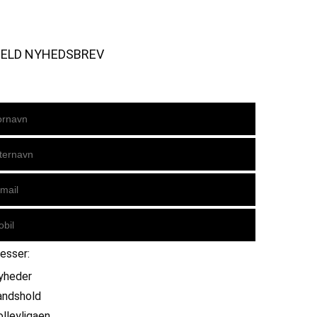
MELD NYHEDSBREV
resser:
yheder
andshold
olleyligaen