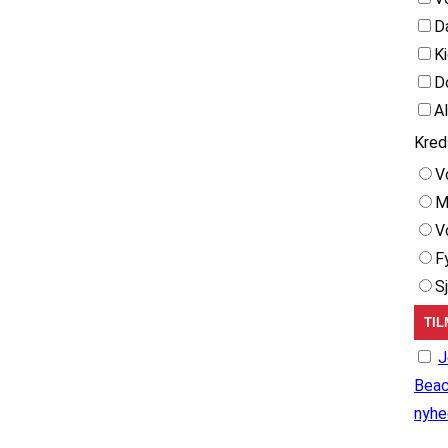
D
K
D
A
Kred
V
M
V
F
S
J
Beac
nyhe