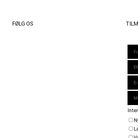
FØLG OS
TIL
Instagram
https://www.facebook.com/danishbeachvolleytour
LinkedIn
Inte
N
L
V