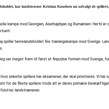
dsholdet, har landstræner Kristian Knudsen nu udvalgt de spille
ielle kampe mod Georgien, Aserbajdsjan og Rumænien. Hertil er de
aktuelt.
 spiller herrelandsholdet fire træningskampe mod Sverige. Lan
s.
Jeg ser meget frem til først at finpudse formen mod Sverige, fo
.
 hvor enkelte spillere har eksamener, der skal prioriteres. Vi har
m for de fleste spillere trods alt er deres primære beskæftigels
 afslutter landstræneren.