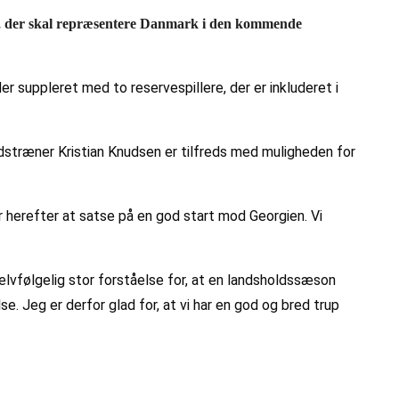
re, der skal repræsentere Danmark i den kommende
r suppleret med to reservespillere, der er inkluderet i
dstræner Kristian Knudsen er tilfreds med muligheden for
r herefter at satse på en god start mod Georgien. Vi
 selvfølgelig stor forståelse for, at en landsholdssæson
e. Jeg er derfor glad for, at vi har en god og bred trup