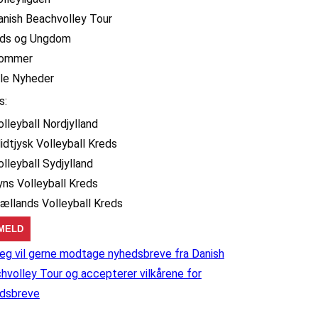
anish Beachvolley Tour
ids og Ungdom
ommer
lle Nyheder
s:
olleyball Nordjylland
idtjysk Volleyball Kreds
olleyball Sydjylland
yns Volleyball Kreds
jællands Volleyball Kreds
eg vil gerne modtage nyhedsbreve fra Danish
hvolley Tour og accepterer vilkårene for
dsbreve