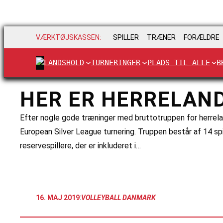
VÆRKTØJSKASSEN:
SPILLER
TRÆNER
FORÆLDRE
LANDSHOLD
TURNERINGER
PLADS TIL ALLE
B
HER ER HERRELAN
Efter nogle gode træninger med bruttotruppen for herrela
European Silver League turnering. Truppen består af 14 sp
reservespillere, der er inkluderet i…
:
16. MAJ 2019
VOLLEYBALL DANMARK