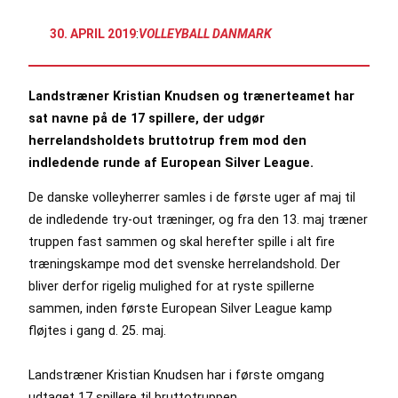
30. APRIL 2019
:
VOLLEYBALL DANMARK
Landstræner Kristian Knudsen og trænerteamet har
sat navne på de 17 spillere, der udgør
herrelandsholdets bruttotrup frem mod den
indledende runde af European Silver League.
De danske volleyherrer samles i de første uger af maj til
de indledende try-out træninger, og fra den 13. maj træner
truppen fast sammen og skal herefter spille i alt fire
træningskampe mod det svenske herrelandshold. Der
bliver derfor rigelig mulighed for at ryste spillerne
sammen, inden første European Silver League kamp
fløjtes i gang d. 25. maj.
Landstræner Kristian Knudsen har i første omgang
udtaget 17 spillere til bruttotruppen.