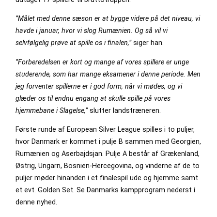
”Målet med denne sæson er at bygge videre på det niveau, vi
havde i januar, hvor vi slog Rumænien. Og så vil vi
selvfølgelig prøve at spille os i finalen,”
siger han.
”Forberedelsen er kort og mange af vores spillere er unge
studerende, som har mange eksamener i denne periode. Men
jeg forventer spillerne er i god form, når vi mødes, og vi
glæder os til endnu engang at skulle spille på vores
hjemmebane i Slagelse,”
slutter landstræneren.
Første runde af European Silver League spilles i to puljer,
hvor Danmark er kommet i pulje B sammen med Georgien,
Rumænien og Aserbajdsjan. Pulje A består af Grækenland,
Østrig, Ungarn, Bosnien-Hercegovina, og vinderne af de to
puljer møder hinanden i et finalespil ude og hjemme samt
et evt. Golden Set. Se Danmarks kampprogram nederst i
denne nyhed.