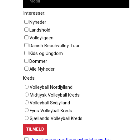
Interesser:
Nyheder
Landshold
Volleyligaen
Danish Beachvolley Tour
Kids og Ungdom
Dommer
Alle Nyheder
Kreds:
Volleyball Nordjylland
Midtjysk Volleyball Kreds
Volleyball Sydjylland
Fyns Volleyball Kreds
Sjællands Volleyball Kreds
Jeg vil gerne modtage nyhedsbreve fra