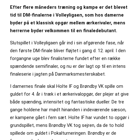
Efter flere måneders træning og kampe er det blevet
tid til DM-finalerne i Volleyligaen, som hos damerne
byder på et klassisk opgør mellem ærkerivaler, mens
herrerne byder velkommen til en finaledebutant.
Slutspillet i Volleyligaen går ind i sin afgørende fase, når
den første DM-finale bliver fløjtet i gang d. 12. april. I den
forgangne uge blev finalisterne fundet efter en række
spændende semifinaler, og nu er der lagt op til en intens
finaleserie i jagten på Danmarksmesterskabet.
I damernes finale skal Holte IF og Brøndby VK spille om
guldet for 4. år i træk i et ærkerivalopgør, der plejer at give
både spænding, intensitet og fantastiske dueller. De tre
gange holdene har mødt hinanden i indeværende sæson,
er kampene gået i fem sæt. Holte IF har vundet to opgør i
grundspillet, mens Brøndby VK tog sejren, da de to hold
spillede om guldet i Pokalturneringen. Brøndby er de