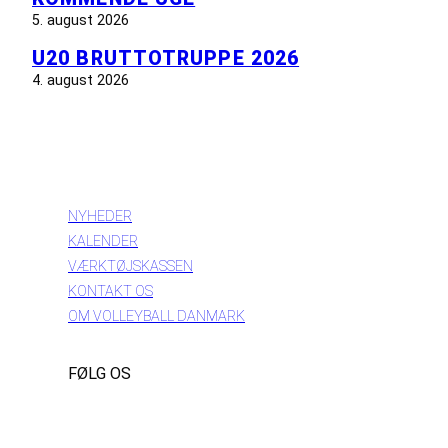
5. august 2026
U20 BRUTTOTRUPPE 2026
4. august 2026
INFORMATION
NYHEDER
KALENDER
VÆRKTØJSKASSEN
KONTAKT OS
OM VOLLEYBALL DANMARK
FØLG OS
Instagram
https://www.facebook.com/danishbeachvolleytour
LinkedIn