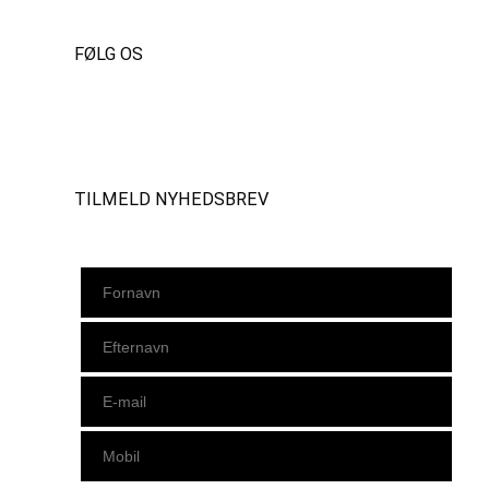
FØLG OS
Instagram
https://www.facebook.com/danishbeachvolleytour
LinkedIn
TILMELD NYHEDSBREV