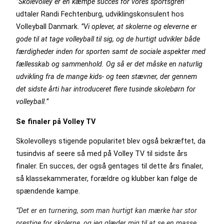
”Skolevolley er en kæmpe succes for vores sportsgren”
udtaler Randi Fechtenburg, udviklingskonsulent hos
Volleyball Danmark.
”Vi oplever, at skolerne og eleverne er
gode til at tage volleyball til sig, og de hurtigt udvikler både
færdigheder inden for sporten samt de sociale aspekter med
fællesskab og sammenhold. Og så er det måske en naturlig
udvikling fra de mange kids- og teen stævner, der gennem
det sidste årti har introduceret flere tusinde skolebørn for
volleyball.”
Se finaler på Volley TV
Skolevolleys stigende popularitet blev også bekræftet, da
tusindvis af seere så med på Volley TV til sidste års
finaler. En succes, der også gentages til dette års finaler,
så klassekammerater, forældre og klubber kan følge de
spændende kampe.
”Det er en turnering, som man hurtigt kan mærke har stor
prestige for skolerne, og jeg glæder mig til at se en masse