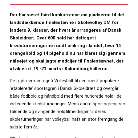
Der har været hård konkurrence om pladserne til det
landsdækkende finalestævne i Skolevolley DM for
landets 9. klasser, der hvert år arrangeres af Dansk
Skoleidræt. Over 600 hold har deltaget i
kredsturneringerne rundt omkring i landet, hvor 14
drengehold og 14 pigehold nu har klaret sig igennem
nåleøjet og skal jagte medaljer til finalestævne
t,
der
afvikles d. 19.-21. marts i Kalundborghallerne.
Det gør dermed også Volleyball til den mest populære
’etablerede’ sportsgren i Dansk Skoleidræt og overgår
både fodbold og håndbold med flere hundrede hold i de
indledende kredsturneringer. Mens andre sportsgrene ser
faldende og svingende holdtilmeldinger til deres
skoleturneringer, har volleyball haft en stor fremgang de
sidste fem år.