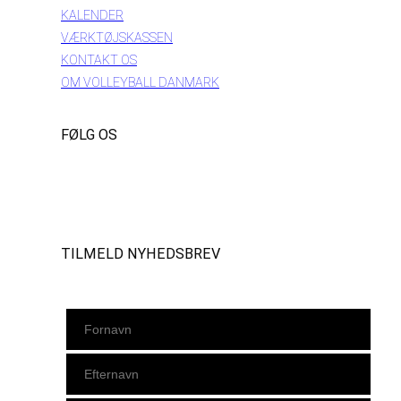
KALENDER
VÆRKTØJSKASSEN
KONTAKT OS
OM VOLLEYBALL DANMARK
FØLG OS
Instagram
https://www.facebook.com/danishbeachvolleytour
LinkedIn
TILMELD NYHEDSBREV