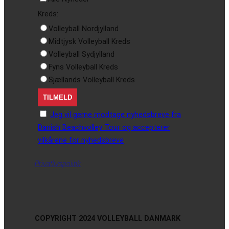
Kreds:
Volleyball Nordjylland
Midtjysk Volleyball Kreds
Volleyball Sydjylland
Fyns Volleyball Kreds
Sjællands Volleyball Kreds
Jeg vil gerne modtage nyhedsbreve fra
Danish Beachvolley Tour og accepterer
vilkårene for nyhedsbreve
Privatlivspolitik
COPYRIGHT 2024 VOLLEYBALL DANMARK