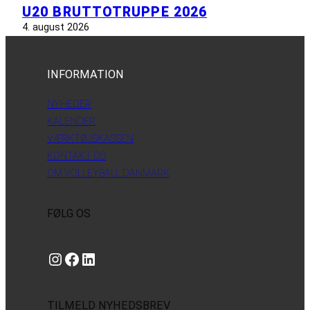
U20 BRUTTOTRUPPE 2026
4. august 2026
INFORMATION
NYHEDER
KALENDER
VÆRKTØJSKASSEN
KONTAKT OS
OM VOLLEYBALL DANMARK
FØLG OS
Instagram
https://www.facebook.com/danishbeachvolleytour
LinkedIn
TILMELD NYHEDSBREV