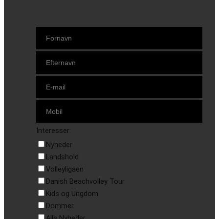
Interesser:
Nyheder
Landshold
Volleyligaen
Danish Beachvolley Tour
Kids og Ungdom
Dommer
Alle Nyheder