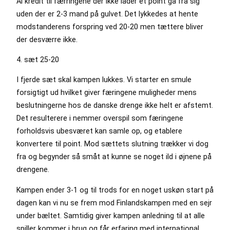
Al kredit til færringene der ikke lader et point gå fra sig
uden der er 2-3 mand på gulvet. Det lykkedes at hente
modstanderens forspring ved 20-20 men tættere bliver
der desværre ikke.
4. sæt 25-20
I fjerde sæt skal kampen lukkes. Vi starter en smule
forsigtigt ud hvilket giver færingene muligheder mens
beslutningerne hos de danske drenge ikke helt er afstemt.
Det resulterere i nemmer overspil som færingene
forholdsvis ubesværet kan samle op, og etablere
konvertere til point. Mod sættets slutning trækker vi dog
fra og begynder så småt at kunne se noget ild i øjnene på
drengene.
Kampen ender 3-1 og til trods for en noget uskøn start på
dagen kan vi nu se frem mod Finlandskampen med en sejr
under bæltet. Samtidig giver kampen anledning til at alle
spiller kommer i brug og får erfaring med international