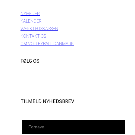
INFORMATION
NYHEDER
KALENDER
VÆRKTØJSKASSEN
KONTAKT OS
OM VOLLEYBALL DANMARK
FØLG OS
Instagram
https://www.facebook.com/danishbeachvolleytour
LinkedIn
TILMELD NYHEDSBREV