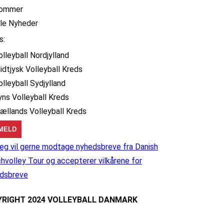
ommer
lle Nyheder
s:
olleyball Nordjylland
idtjysk Volleyball Kreds
olleyball Sydjylland
yns Volleyball Kreds
jællands Volleyball Kreds
eg vil gerne modtage nyhedsbreve fra Danish
hvolley Tour og accepterer vilkårene for
dsbreve
RIGHT 2024 VOLLEYBALL DANMARK