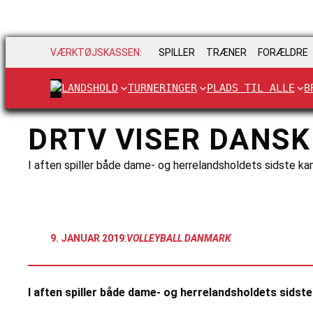
VÆRKTØJSKASSEN:
SPILLER
TRÆNER
FORÆLDRE
LANDSHOLD
TURNERINGER
PLADS TIL ALLE
B
DRTV VISER DANSK
I aften spiller både dame- og herrelandsholdets sidste k
:
9. JANUAR 2019
VOLLEYBALL DANMARK
I aften spiller både dame- og herrelandsholdets sidst