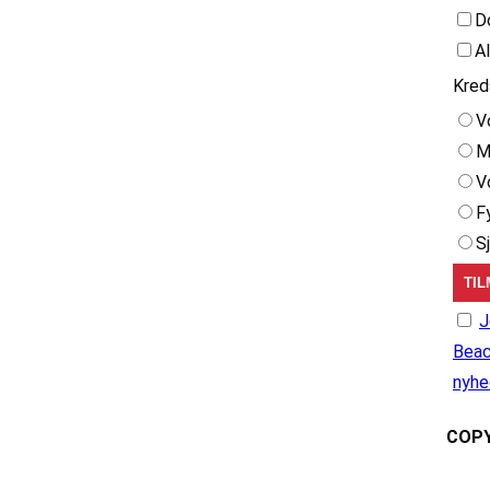
D
A
Kred
V
M
V
F
S
J
Beac
nyhe
COPY