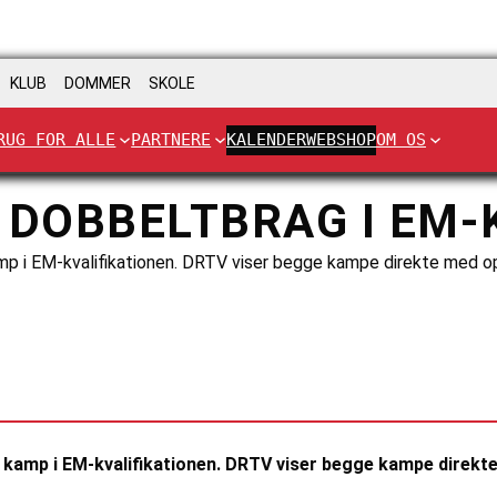
KLUB
DOMMER
SKOLE
RUG FOR ALLE
PARTNERE
KALENDER
WEBSHOP
OM OS
 DOBBELTBRAG I EM-
amp i EM-kvalifikationen. DRTV viser begge kampe direkte med op
e kamp i EM-kvalifikationen. DRTV viser begge kampe direkt