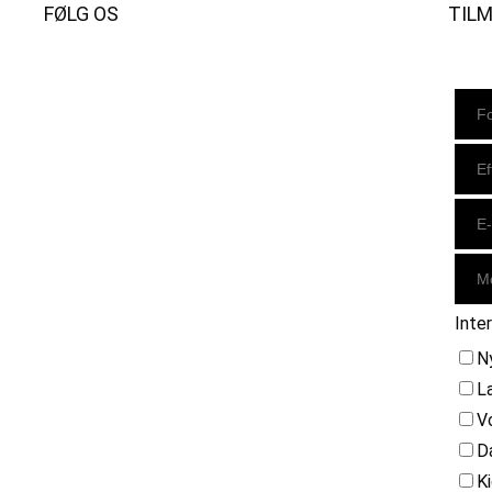
FØLG OS
TIL
Instagram
https://www.facebook.com/danishbeachvolleytour
LinkedIn
Inte
N
L
V
D
K