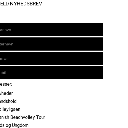
MELD NYHEDSBREV
resser:
yheder
andshold
olleyligaen
anish Beachvolley Tour
ids og Ungdom