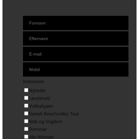
Interesser:
Nyheder
Landshold
Volleyligaen
Danish Beachvolley Tour
Kids og Ungdom
Dommer
Alle Nyheder