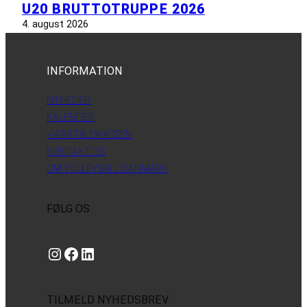
U20 BRUTTOTRUPPE 2026
4. august 2026
INFORMATION
NYHEDER
KALENDER
VÆRKTØJSKASSEN
KONTAKT OS
OM VOLLEYBALL DANMARK
FØLG OS
Instagram
https://www.facebook.com/danishbeachvolleytour
LinkedIn
TILMELD NYHEDSBREV