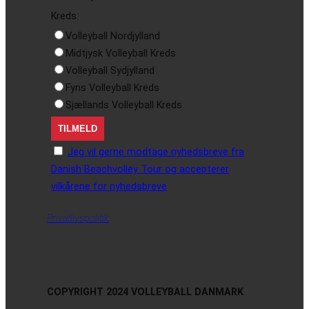
Kreds:
Volleyball Nordjylland
Midtjysk Volleyball Kreds
Volleyball Sydjylland
Fyns Volleyball Kreds
Sjællands Volleyball Kreds
Jeg vil gerne modtage nyhedsbreve fra
Danish Beachvolley Tour og accepterer
vilkårene for nyhedsbreve
Privatlivspolitik
COPYRIGHT 2024 VOLLEYBALL DANMARK