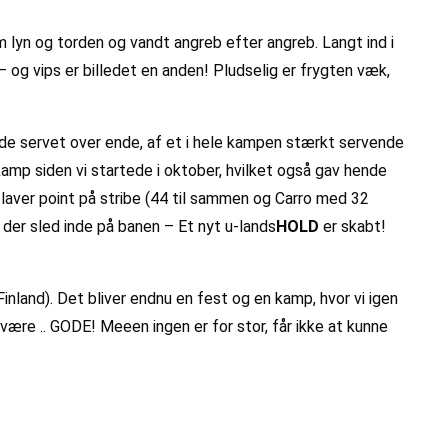
lyn og torden og vandt angreb efter angreb. Langt ind i
– og vips er billedet en anden! Pludselig er frygten væk,
 de servet over ende, af et i hele kampen stærkt servende
kamp siden vi startede i oktober, hvilket også gav hende
r laver point på stribe (44 til sammen og Carro med 32
 der sled inde på banen – Et nyt u-lands
HOLD
er skabt!
nland). Det bliver endnu en fest og en kamp, hvor vi igen
 være .. GODE! Meeen ingen er for stor, får ikke at kunne