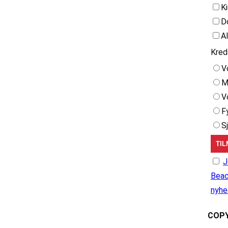
K
D
A
Kred
V
M
V
F
S
J
Beac
nyhe
COPY