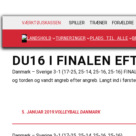
VÆRKTØJSKASSEN:
SPILLER
TRÆNER
FORÆLDRE
LANDSHOLD
TURNERINGER
PLADS TIL ALLE
B
DU16 I FINALEN EF
Danmark – Sverige 3-1 (17-25, 25-14, 25-16, 25-16) FINAL
og torden og vandt angreb efter angreb. Langt ind i første
:
5. JANUAR 2019
VOLLEYBALL DANMARK
Danmark – Sverige 3-1 (17-25, 25-14, 25-16, 25-16)