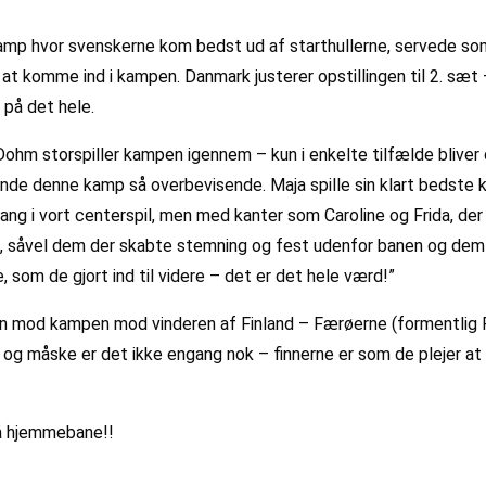
amp hvor svenskerne kom bedst ud af starthullerne, servede som 
 at komme ind i kampen. Danmark justerer opstillingen til 2. sæt 
 på det hele.
Dohm storspiller kampen igennem – kun i enkelte tilfælde bliver
vinde denne kamp så overbevisende. Maja spille sin klart bedste 
 gang i vort centerspil, men med kanter som Caroline og Frida, de
lerne, såvel dem der skabte stemning og fest udenfor banen og dem
e, som de gjort ind til videre – det er det hele værd!”
hen mod kampen mod vinderen af Finland – Færøerne (formentlig Fi
– og måske er det ikke engang nok – finnerne er som de plejer at
på hjemmebane!!