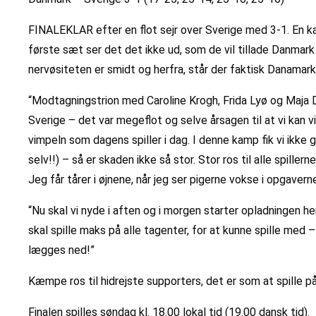
FINALEKLAR efter en flot sejr over Sverige med 3-1. En k
første sæt ser det det ikke ud, som de vil tillade Danmark
nervøsiteten er smidt og herfra, står der faktisk Danamark
“Modtagningstrion med Caroline Krogh, Frida Lyø og Maja 
Sverige – det var megeflot og selve årsagen til at vi kan 
vimpeln som dagens spiller i dag. I denne kamp fik vi ikke
selv!!) – så er skaden ikke så stor. Stor ros til alle spil
Jeg får tårer i øjnene, når jeg ser pigerne vokse i opgavern
“Nu skal vi nyde i aften og i morgen starter opladningen 
skal spille maks på alle tagenter, for at kunne spille med 
lægges ned!”
Kæmpe ros til hidrejste supporters, det er som at spille 
Finalen spilles søndag kl. 18.00 lokal tid (19.00 dansk tid).