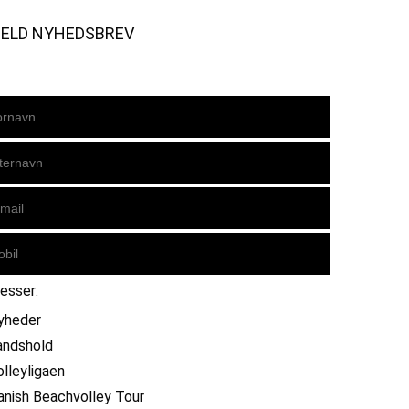
MELD NYHEDSBREV
resser:
yheder
andshold
olleyligaen
anish Beachvolley Tour