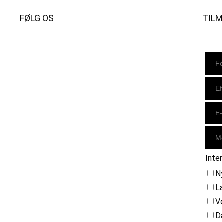
FØLG OS
TIL
Instagram
https://www.facebook.com/danishbeachvolleytour
LinkedIn
Inte
N
L
V
D