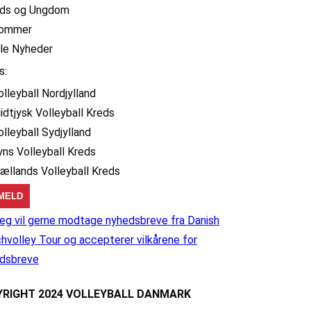
ids og Ungdom
ommer
lle Nyheder
s:
olleyball Nordjylland
idtjysk Volleyball Kreds
olleyball Sydjylland
yns Volleyball Kreds
jællands Volleyball Kreds
eg vil gerne modtage nyhedsbreve fra Danish
hvolley Tour og accepterer vilkårene for
dsbreve
RIGHT 2024 VOLLEYBALL DANMARK