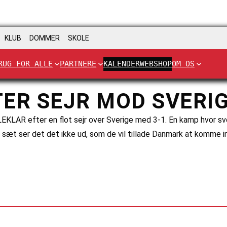
KLUB
DOMMER
SKOLE
RUG FOR ALLE
PARTNERE
KALENDER
WEBSHOP
OM OS
TER SEJR MOD SVERI
EKLAR efter en flot sejr over Sverige med 3-1. En kamp hvor sv
 sæt ser det det ikke ud, som de vil tillade Danmark at komme i