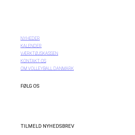
INFORMATION
NYHEDER
KALENDER
VÆRKTØJSKASSEN
KONTAKT OS
OM VOLLEYBALL DANMARK
FØLG OS
Instagram
https://www.facebook.com/danishbeachvolleytour
LinkedIn
TILMELD NYHEDSBREV